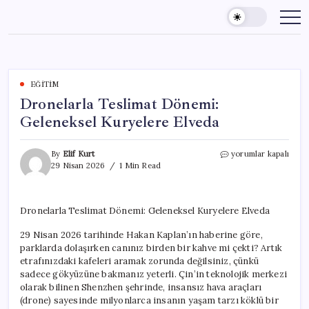
Skip
to
content
EĞITIM
Dronelarla Teslimat Dönemi:
Geleneksel Kuryelere Elveda
Dronelarla
By
Elif Kurt
yorumlar kapalı
Teslimat
29 Nisan 2026
1 Min Read
Dönemi:
Geleneksel
Kuryelere
Dronelarla Teslimat Dönemi: Geleneksel Kuryelere Elveda
Elveda
için
29 Nisan 2026 tarihinde Hakan Kaplan’ın haberine göre,
parklarda dolaşırken canınız birden bir kahve mi çekti? Artık
etrafınızdaki kafeleri aramak zorunda değilsiniz, çünkü
sadece gökyüzüne bakmanız yeterli. Çin’in teknolojik merkezi
olarak bilinen Shenzhen şehrinde, insansız hava araçları
(drone) sayesinde milyonlarca insanın yaşam tarzı köklü bir