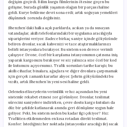
değişim geçirdi. Bilim kurgu filmlerinin ötesine geçen bu
gelişme, burada günlük yaşamın olağan bir parçası haline
geldi. Kurye bekleme devri sona erdi; artık soğuyan yemekleri
düşünmek zorunda değilsiniz.
Shenzhen’daki halka açık parklarda, acıkan ya da susayan
vatandaşlar, akıllı telefonlarındaki bir uygulama aracılığıyla
siparişlerini veriyor. Sadece birkaç saniye içinde gökyüzünde
beliren dronlar, sıcak kahvenizi ve taze atıştırmalıklarınızı
belirli istasyonlara bırakıyor. Bu sistem son derece verimli
çalışıyor: Drone, özel bir karşılama istasyonunun çatısına iniş
yaparak kargonuzu bırakıyor ve siz yalnızca size özel bir kod
ile kutunuzu açıyorsunuz. Trafik sorunları tarihe karıştı; bu
akıllı cihazlar, binalara, ağaçlara ve diğer dronlara çarpmamak
için gerçek zamanlı kararlar alıyor. Şehrin gökyüzündeki bu
vızıltı, artık Shenzhen’in yeni sesi haline geldi.
Geleneksel kuryelerin verimlilik ve hız açısından bu yeni
sistemle rekabet etmesi zor görünüyor. Dronlar, teslimat
sürecini saniyelere indirirken, çevre dostu kargo kutuları da
düz bir şekilde katlanarak anında geri dönüşüme uygun hale
geliyor. Peki, bu sistem neden bu kadar ilgi çekiyor? Hız:
Trafikten etkilenmeden en kısa rotadan direkt teslimat.
Konfor: İstediğiniz her noktada (istasyonlar aracılığı ile) sıcak