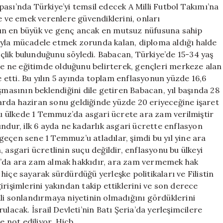
ası’nda Türkiye’yi temsil edecek A Milli Futbol Takımı’na
e ve emek verenlere güvendiklerini, onları
a’nın en büyük ve genç ancak en mutsuz nüfusuna sahip
ıyla mücadele etmek zorunda kalan, diploma aldığı halde
lik bulunduğunu söyledi. Babacan, Türkiye’de 15-34 yaş
şte ne eğitimde olduğunu belirterek, gençleri merkeze alan
e etti. Bu yılın 5 ayında toplam enflasyonun yüzde 16,6
şmasının beklendiğini dile getiren Babacan, yıl başında 28
tlarda haziran sonu geldiğinde yüzde 20 eriyeceğine işaret
 bu ülkede 1 Temmuz’da asgari ücrete ara zam verilmiştir
ndur, ilk 6 ayda ne kadarlık asgari ücrette enflasyon
a geçen sene 1 Temmuz’u atladılar, şimdi bu yıl yine ara
 asgari ücretlinin suçu değildir, enflasyonu bu ülkeyi
z’da ara zam almak hakkıdır, ara zam vermemek hak
u hiçe sayarak sürdürdüğü yerleşke politikaları ve Filistin
rişimlerini yakından takip ettiklerini ve son derece
şgali sonlandırmaya niyetinin olmadığını gördüklerini
lacak. İsrail Devleti’nin Batı Şeria’da yerleşimcilere
e not ediliyor. Hiçb