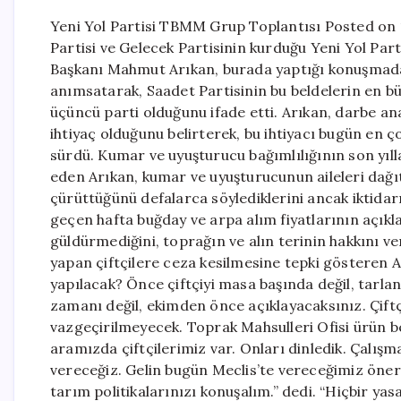
Yeni Yol Partisi TBMM Grup Toplantısı Posted on 
Partisi ve Gelecek Partisinin kurduğu Yeni Yol Par
Başkanı Mahmut Arıkan, burada yaptığı konuşmada
anımsatarak, Saadet Partisinin bu beldelerin en b
üçüncü parti olduğunu ifade etti. Arıkan, darbe a
ihtiyaç olduğunu belirterek, bu ihtiyacı bugün en ç
sürdü. Kumar ve uyuşturucu bağımlılığının son yıl
eden Arıkan, kumar ve uyuşturucunun aileleri dağıtt
çürüttüğünü defalarca söylediklerini ancak iktidarı
geçen hafta buğday ve arpa alım fiyatlarının açıkl
güldürmediğini, toprağın ve alın terinin hakkını ve
yapan çiftçilere ceza kesilmesine tepki gösteren 
yapılacak? Önce çiftçiyi masa başında değil, tarlan
zamanı değil, ekimden önce açıklayacaksınız. Çiftç
vazgeçirilmeyecek. Toprak Mahsulleri Ofisi ürün b
aramızda çiftçilerimiz var. Onları dinledik. Çalış
vereceğiz. Gelin bugün Meclis’te vereceğimiz öneri
tarım politikalarınızı konuşalım.” dedi. “Hiçbir y