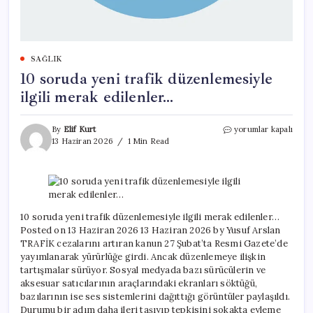
SAĞLIK
10 soruda yeni trafik düzenlemesiyle
ilgili merak edilenler…
10
By
Elif Kurt
yorumlar kapalı
soruda
13 Haziran 2026
1 Min Read
yeni
trafik
düzenlemesiyle
ilgili
merak
edilenler…
10 soruda yeni trafik düzenlemesiyle ilgili merak edilenler…
için
Posted on 13 Haziran 2026 13 Haziran 2026 by Yusuf Arslan
TRAFİK cezalarını artıran kanun 27 Şubat’ta Resmi Gazete’de
yayımlanarak yürürlüğe girdi. Ancak düzenlemeye ilişkin
tartışmalar sürüyor. Sosyal medyada bazı sürücülerin ve
aksesuar satıcılarının araçlarındaki ekranları söktüğü,
bazılarının ise ses sistemlerini dağıttığı görüntüler paylaşıldı.
Durumu bir adım daha ileri taşıyıp tepkisini sokakta eyleme