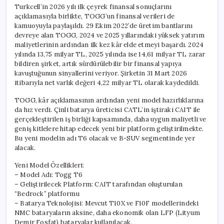
Turkcell’in 2026 yılı ilk çeyrek finansal sonuçlarını
açıklamasıyla birlikte, TOGG’un finansal verileri de
kamuoyuyla paylaşıldı. 29 Ekim 2022’de üretim bantlarını
devreye alan TOGG, 2024 ve 2025 yıllarındaki yüksek yatırım
maliyetlerinin ardından ilk kez kâr elde etmeyi başardı. 2024
yılında 13,75 milyar TL, 2025 yılında ise 14,61 milyar TL zarar
bildiren şirket, artık sürdürülebilir bir finansal yapıya
kavuştuğunun sinyallerini veriyor. Şirketin 31 Mart 2026
itibarıyla net varlık değeri 4,22 milyar TL olarak kaydedildi.
TOGG, kâr açıklamasının ardından yeni model hazırlıklarına
da hız verdi. Çinli batarya üreticisi CATL’in iştiraki CAIT ile
gerçekleştirilen iş birliği kapsamında, daha uygun maliyetli ve
geniş kitlelere hitap edecek yeni bir platform geliştirilmekte.
Bu yeni modelin adı T6 olacak ve B-SUV segmentinde yer
alacak.
Yeni Model Özellikleri:
– Model Adı: Togg T6
– Geliştirilecek Platform: CAIT tarafından oluşturulan
“Bedrock” platformu
– Batarya Teknolojisi: Mevcut T10X ve F10F modellerindeki
NMC bataryaların aksine, daha ekonomik olan LFP (Lityum
Demir Fosfat) bataryalar kullanılacak.