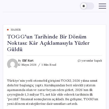
Skip
to
content
HABER
TOGG’un Tarihinde Bir Dönüm
Noktası: Kâr Açıklamasıyla Yüzler
Güldü
TOGG’un
By
Elif Kurt
yorumlar kapalı
Tarihinde
12 Mayıs 2026
1 Min Read
Bir
Dönüm
Noktası:
Türkiye’nin yerli otomobil girişimi TOGG, 2026 yılına umut
Kâr
dolu bir başlangıç yaptı. Kuruluşundan beri sürekli yatırım
Açıklamasıyla
Yüzler
aşamasında olan ve zarar beyan eden şirket, 2026’nın ilk
Güldü
çeyreğinde 1,3 milyar TL net kâr elde ederek tarihinin ilk
için
“pozitif” finansal sonuçlarını açıkladı. Bu gelişme, TOGG’un
yeni dönem stratejilerine dair umutları artırdı.