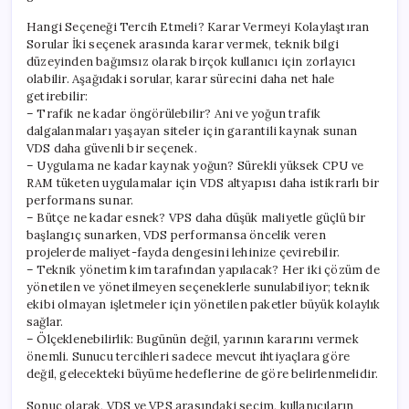
Hangi Seçeneği Tercih Etmeli? Karar Vermeyi Kolaylaştıran
Sorular İki seçenek arasında karar vermek, teknik bilgi
düzeyinden bağımsız olarak birçok kullanıcı için zorlayıcı
olabilir. Aşağıdaki sorular, karar sürecini daha net hale
getirebilir:
– Trafik ne kadar öngörülebilir? Ani ve yoğun trafik
dalgalanmaları yaşayan siteler için garantili kaynak sunan
VDS daha güvenli bir seçenek.
– Uygulama ne kadar kaynak yoğun? Sürekli yüksek CPU ve
RAM tüketen uygulamalar için VDS altyapısı daha istikrarlı bir
performans sunar.
– Bütçe ne kadar esnek? VPS daha düşük maliyetle güçlü bir
başlangıç sunarken, VDS performansa öncelik veren
projelerde maliyet-fayda dengesini lehinize çevirebilir.
– Teknik yönetim kim tarafından yapılacak? Her iki çözüm de
yönetilen ve yönetilmeyen seçeneklerle sunulabiliyor; teknik
ekibi olmayan işletmeler için yönetilen paketler büyük kolaylık
sağlar.
– Ölçeklenebilirlik: Bugünün değil, yarının kararını vermek
önemli. Sunucu tercihleri sadece mevcut ihtiyaçlara göre
değil, gelecekteki büyüme hedeflerine de göre belirlenmelidir.
Sonuç olarak, VDS ve VPS arasındaki seçim, kullanıcıların