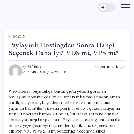
Skip
to
content
EĞITIM
Paylaşımlı Hostingden Sonra Hangi
Seçenek Daha İyi? VDS mi, VPS mi?
Paylaşımlı
By
Elif Kurt
yorumlar kapalı
Hostingden
12 Mayıs 2026
3 Min Read
Sonra
Hangi
Seçenek
Web siteleri büyüdükçe, başlangıçta yeterli görünen
Daha
paylaşımlı hosting çözümleri yetersiz kalmaya başlar. Artan
İyi?
VDS
trafik, uzayan sayfa yüklenme süreleri ve zaman zaman
mi,
yaşanan kesintiler, site sahiplerini yeni bir çözüm arayışına
VPS
iter. Bu noktada birçok kullanıcı, “Sıradaki adım ne olmalı?”
mi?
sorusuyla karşı karşıya kalır. Paylaşımlı hostingden daha üst
için
bir seviyeye geçmeyi düşünenler için iki ana seçenek öne
çıkıyor: VDS ve VPS. İsim benzerliği nedeniyle sıkça