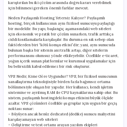
karıştırılan bu iki çözüm arasında doğru kararı verebilmek
için bilinmesi gereken önemli farklar mevcut.
Neden Paylaşımlı Hosting Yetersiz Kalıyor? Paylaşımlı
hosting, birçok kullanıcının aynı fiziksel sunucuyu paylaştığı
bir modeldir. Bu yapı, başlangıç aşamasındaki web siteleri
için ekonomik ve pratik bir çözüm sunarken, trafik arttıkça
ciddi kısıtlamalarla karşılaşılır. Bu duruma en sık sebep olan
faktörlerden biri “kötü komşu etkisi”dir; yani, aynı sunucuda
bulunan başka bir sitenin ani trafik artışı, diğer sitelerin
performansını olumsuz yönde etkileyebilir. Özellikle e-ticaret,
yoğun içerik sunan platformlar ve kurumsal uygulamalar için
bu belirsizlik kabul edilemez bir risk oluşturur.
VPS Nedir, Kime Göre Uygundur? VPS, bir fiziksel sunucunun
sanallaştırma teknolojisiyle birden fazla bağımsız ortama
bölünmesiyle oluşan bir yapıdır. Her kullanıcı, kendi işletim
sistemine ve ayrılmış RAM ile CPU kaynaklarına sahip olur. Bu
sistem, paylaşımlı hostingdeki komşu etkisini büyük ölçüde
azaltır. VPS çözümleri özellikle şu gruplar için uygun bir geçiş
noktası sunar:
– Büyüyen ancak henüz dedicated (dedike) sunucu maliyetini
karşılayamayan web siteleri
– Geliştirme ve test ortamı arayan yazılım ekipleri