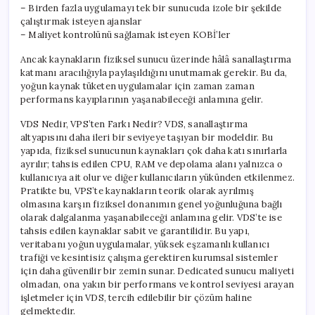
– Birden fazla uygulamayı tek bir sunucuda izole bir şekilde
çalıştırmak isteyen ajanslar
– Maliyet kontrolünü sağlamak isteyen KOBİ’ler
Ancak kaynakların fiziksel sunucu üzerinde hâlâ sanallaştırma
katmanı aracılığıyla paylaşıldığını unutmamak gerekir. Bu da,
yoğun kaynak tüketen uygulamalar için zaman zaman
performans kayıplarının yaşanabileceği anlamına gelir.
VDS Nedir, VPS’ten Farkı Nedir? VDS, sanallaştırma
altyapısını daha ileri bir seviyeye taşıyan bir modeldir. Bu
yapıda, fiziksel sunucunun kaynakları çok daha katı sınırlarla
ayrılır; tahsis edilen CPU, RAM ve depolama alanı yalnızca o
kullanıcıya ait olur ve diğer kullanıcıların yükünden etkilenmez.
Pratikte bu, VPS’te kaynakların teorik olarak ayrılmış
olmasına karşın fiziksel donanımın genel yoğunluğuna bağlı
olarak dalgalanma yaşanabileceği anlamına gelir. VDS’te ise
tahsis edilen kaynaklar sabit ve garantilidir. Bu yapı,
veritabanı yoğun uygulamalar, yüksek eşzamanlı kullanıcı
trafiği ve kesintisiz çalışma gerektiren kurumsal sistemler
için daha güvenilir bir zemin sunar. Dedicated sunucu maliyeti
olmadan, ona yakın bir performans ve kontrol seviyesi arayan
işletmeler için VDS, tercih edilebilir bir çözüm haline
gelmektedir.