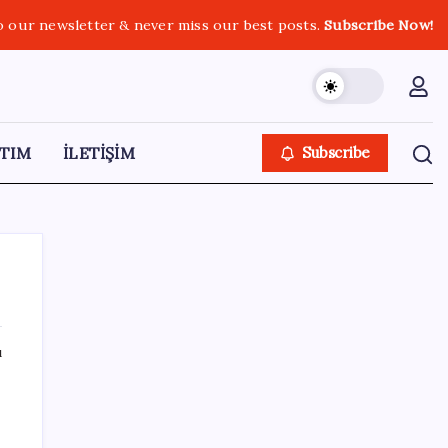
o our newsletter & never miss our best posts.
Subscribe Now!
TIM
İLETİŞİM
Subscribe
ı
SON YAZILAR
Emekli maaşı zam farkları yatıyor: İşte
Ocak 2027 zammı için masadaki 3 farklı