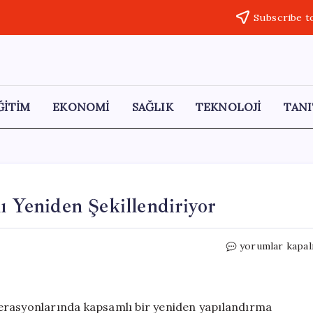
Subscribe t
ĞİTİM
EKONOMİ
SAĞLIK
TEKNOLOJİ
TANI
ı Yeniden Şekillendiriyor
Nike,
yorumlar kapal
1400
Çalışanıyla
İstihdamı
Yeniden
erasyonlarında kapsamlı bir yeniden yapılandırma