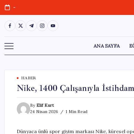
Skip
-
to
content
https://www.facebook.com/
https://twitter.com/
https://t.me/
https://www.instagram.com/
https://youtube.com/
ANA SAYFA
E
HABER
Nike, 1400 Çalışanıyla İstihdam
By
Elif Kurt
24 Nisan 2026
1 Min Read
Dünyaca ünlü spor giyim markası Nike, küresel op