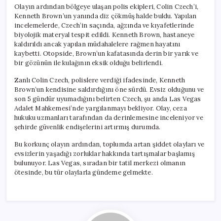
için
Olayın ardından bölgeye ulaşan polis ekipleri, Colin Czech’i,
Kenneth Brown’un yanında diz çökmüş halde buldu. Yapılan
incelemelerde, Czech’in saçında, ağzında ve kıyafetlerinde
biyolojik materyal tespit edildi. Kenneth Brown, hastaneye
kaldırıldı ancak yapılan müdahalelere rağmen hayatını
kaybetti. Otopside, Brown’un kafatasında derin bir yarık ve
bir gözünün ile kulağının eksik olduğu belirlendi.
Zanlı Colin Czech, polislere verdiği ifadesinde, Kenneth
Brown’un kendisine saldırdığını öne sürdü. Evsiz olduğunu ve
son 5 gündür uyumadığını belirten Czech, şu anda Las Vegas
Adalet Mahkemesi’nde yargılanmayı bekliyor. Olay, ceza
hukuku uzmanları tarafından da derinlemesine inceleniyor ve
şehirde güvenlik endişelerini artırmış durumda.
Bu korkunç olayın ardından, toplumda artan şiddet olayları ve
evsizlerin yaşadığı zorluklar hakkında tartışmalar başlamış
bulunuyor. Las Vegas, sıradan bir tatil merkezi olmanın
ötesinde, bu tür olaylarla gündeme gelmekte.