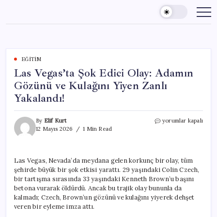
Skip
to
content
EĞITIM
Las Vegas’ta Şok Edici Olay: Adamın
Gözünü ve Kulağını Yiyen Zanlı
Yakalandı!
Las
By
Elif Kurt
yorumlar kapalı
Vegas’ta
12 Mayıs 2026
1 Min Read
Şok
Edici
Olay:
Las Vegas, Nevada’da meydana gelen korkunç bir olay, tüm
Adamın
şehirde büyük bir şok etkisi yarattı. 29 yaşındaki Colin Czech,
Gözünü
ve
bir tartışma sırasında 33 yaşındaki Kenneth Brown’u başını
Kulağını
betona vurarak öldürdü. Ancak bu trajik olay bununla da
Yiyen
kalmadı; Czech, Brown’un gözünü ve kulağını yiyerek dehşet
Zanlı
veren bir eyleme imza attı.
Yakalandı!