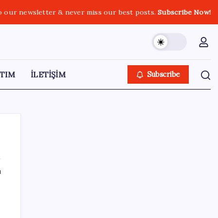
o our newsletter & never miss our best posts.
Subscribe Now!
TIM
İLETİŞİM
Subscribe
ı
SON YAZILAR
Google Maps’e büyük değişiklik: Oteli
bulacak, yemeği sipariş edecek