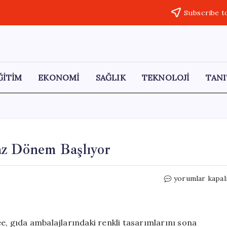
Subscribe t
ĞİTİM
EKONOMİ
SAĞLIK
TEKNOLOJİ
TANI
az Dönem Başlıyor
Gıda
yorumlar kapal
Ambalajlarında
Siyah
Beyaz
Dönem
ee, gıda ambalajlarındaki renkli tasarımlarını sona