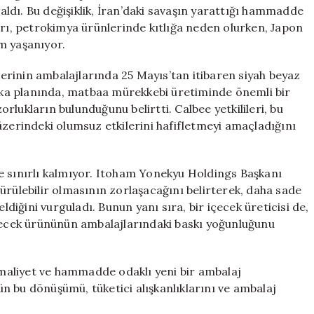
Başlıyor
ldı. Bu değişiklik, İran’daki savaşın yarattığı hammadde
için
arı, petrokimya ürünlerinde kıtlığa neden olurken, Japon
m yaşanıyor.
nlerinin ambalajlarında 25 Mayıs’tan itibaren siyah beyaz
arka planında, matbaa mürekkebi üretiminde önemli bir
lukların bulunduğunu belirtti. Calbee yetkilileri, bu
üzerindeki olumsuz etkilerini hafifletmeyi amaçladığını
e sınırlı kalmıyor. Itoham Yonekyu Holdings Başkanı
ürülebilir olmasının zorlaşacağını belirterek, daha sade
ldiğini vurguladı. Bunun yanı sıra, bir içecek üreticisi de,
içecek ürününün ambalajlarındaki baskı yoğunluğunu
e maliyet ve hammadde odaklı yeni bir ambalaj
n bu dönüşümü, tüketici alışkanlıklarını ve ambalaj