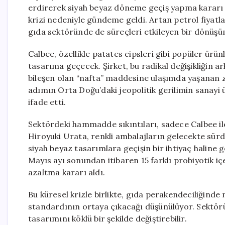
erdirerek siyah beyaz döneme geçiş yapma kararı a
krizi nedeniyle gündeme geldi. Artan petrol fiyatl
gıda sektöründe de süreçleri etkileyen bir dönüşü
Calbee, özellikle patates cipsleri gibi popüler ürü
tasarıma geçecek. Şirket, bu radikal değişikliğin 
bileşen olan “nafta” maddesine ulaşımda yaşanan zor
adımın Orta Doğu’daki jeopolitik gerilimin sanayi 
ifade etti.
Sektördeki hammadde sıkıntıları, sadece Calbee il
Hiroyuki Urata, renkli ambalajların gelecekte sürd
siyah beyaz tasarımlara geçişin bir ihtiyaç haline ge
Mayıs ayı sonundan itibaren 15 farklı probiyotik 
azaltma kararı aldı.
Bu küresel krizle birlikte, gıda perakendeciliğind
standardının ortaya çıkacağı düşünülüyor. Sektörü
tasarımını köklü bir şekilde değiştirebilir.