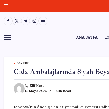
Skip
-
to
content
https://www.facebook.com/
https://twitter.com/
https://t.me/
https://www.instagram.com/
https://youtube.com/
ANA SAYFA
E
HABER
Gıda Ambalajlarında Siyah Bey
By
Elif Kurt
12 Mayıs 2026
1 Min Read
Japonya’nın önde gelen atıştırmalık üreticisi Calb