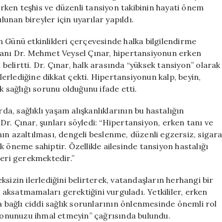
Uyarılar
ken teşhis ve düzenli tansiyon takibinin hayati önem
için
lunan bireyler için uyarılar yapıldı.
 Günü etkinlikleri çerçevesinde halka bilgilendirme
manı Dr. Mehmet Veysel Çınar, hipertansiyonun erken
i belirtti. Dr. Çınar, halk arasında “yüksek tansiyon” olarak
rlediğine dikkat çekti. Hipertansiyonun kalp, beyin,
k sağlığı sorunu olduğunu ifade etti.
, sağlıklı yaşam alışkanlıklarının bu hastalığın
r. Çınar, şunları söyledi: “Hipertansiyon, erken tanı ve
mının azaltılması, dengeli beslenme, düzenli egzersiz, sigar
 öneme sahiptir. Özellikle ailesinde tansiyon hastalığı
leri gerekmektedir.”
sizin ilerlediğini belirterek, vatandaşların herhangi bir
i aksatmamaları gerektiğini vurguladı. Yetkililer, erken
a bağlı ciddi sağlık sorunlarının önlenmesinde önemli rol
iyonunuzu ihmal etmeyin” çağrısında bulundu.