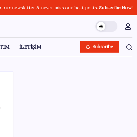
o our newsletter & never miss our best posts.
Subscribe Now!
TIM
İLETİŞİM
Subscribe
ı
SON YAZILAR
VakıfBank ikinci çeyrekte 16,7 milyar TL net
kâr elde etti