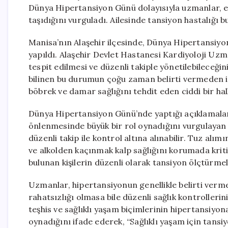
Dünya Hipertansiyon Günü dolayısıyla uzmanlar, er
taşıdığını vurguladı. Ailesinde tansiyon hastalığı bu
Manisa’nın Alaşehir ilçesinde, Dünya Hipertansiyon
yapıldı. Alaşehir Devlet Hastanesi Kardiyoloji Uz
tespit edilmesi ve düzenli takiple yönetilebileceğin
bilinen bu durumun çoğu zaman belirti vermeden ile
böbrek ve damar sağlığını tehdit eden ciddi bir hal
Dünya Hipertansiyon Günü’nde yaptığı açıklamalarda
önlenmesinde büyük bir rol oynadığını vurgulayan D
düzenli takip ile kontrol altına alınabilir. Tuz alı
ve alkolden kaçınmak kalp sağlığını korumada kritik
bulunan kişilerin düzenli olarak tansiyon ölçtürme
Uzmanlar, hipertansiyonun genellikle belirti vermek
rahatsızlığı olmasa bile düzenli sağlık kontrollerin
teşhis ve sağlıklı yaşam biçimlerinin hipertansiyon
oynadığını ifade ederek, “Sağlıklı yaşam için tans