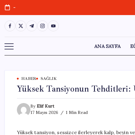
Skip
-
to
content
https://www.facebook.com/
https://twitter.com/
https://t.me/
https://www.instagram.com/
https://youtube.com/
ANA SAYFA
E
HABER
SAĞLIK
Yüksek Tansiyonun Tehditleri:
By
Elif Kurt
17 Mayıs 2026
1 Min Read
Yüksek tansiyon, sessizce ilerleyerek kalp, beyin v