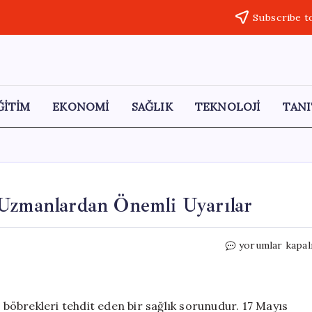
Subscribe t
ĞİTİM
EKONOMİ
SAĞLIK
TEKNOLOJİ
TANI
 Uzmanlardan Önemli Uyarılar
Yüksek
yorumlar kapal
Tansiyonun
Tehditleri:
Uzmanlardan
Önemli
e böbrekleri tehdit eden bir sağlık sorunudur. 17 Mayıs