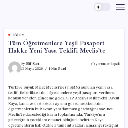
Skip
to
content
EĞITIM
Tüm Öğretmenlere Yeşil Pasaport
Hakkı: Yeni Yasa Teklifi Meclis’te
Tüm
By
Elif Kurt
yorumlar kapalı
Öğretmenlere
13 Mayıs 2026
1 Min Read
Yeşil
Pasaport
Hakkı:
Türkiye Büyük Millet Meclisi’ne (TBMM) sunulan yeni yasa
Yeni
teklifi ile birlikte, tüm öğretmenlere yeşil pasaport verilmesi
Yasa
Teklifi
konusu yeniden gündeme geldi. CHP Antalya Milletvekili Aykut
Meclis’te
Kaya, kamu ve özel sektör ayrımı gözetmeksizin tüm
için
öğretmenlerin bu haktan yararlanması gerektiğini savundu.
Meclis’te düzenlediği basın toplantısında, Türkiye’nin
geleceğinin çocuklara emanet olduğunu belirten Kaya,
öğretmenlerin hak ettikleri tüm imtiyazları alması gerektiğini