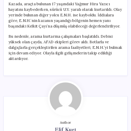
Kazada, araçta bulunan 17 yaşındaki Yağmur Hira Yazıcı
hayatını kaybederken, sürücü U.Y. yaralı olarak kurtarıldı. Olay
yerinde bulunan diğer yolcu E.N.H. ise kayboldu. İddialara
göre, E.N.H.’nin kazanın yaşandığı bölgenin hemen yanı
başındaki Kelkit Çayı’na düşmüş olabileceği değerlendiriliyor.
Bu nedenle, arama kurtarma çalışmaları başlatıldı. Debisi
yüksek olan çayda, AFAD ekipleri görev aldı. Botlarla ve
dalgıçlarla gerçekleştirilen arama faaliyetleri, E.N.H.’yi bulmak
için devam ediyor. Olayla ilgili gelişmelerin takip edildiği
aktarılıyor.
Author
Elif Kurt