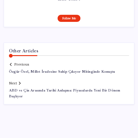
Follow Me
Other Articles
Previous
Özgür Özel, Millet İradesine Sahip Çıkıyor Mitinginde Konuştu
Next
ABD ve Çin Arasında Tarihi Anlaşma: Piyasalarda Yeni Bir Dönem
Başlıyor