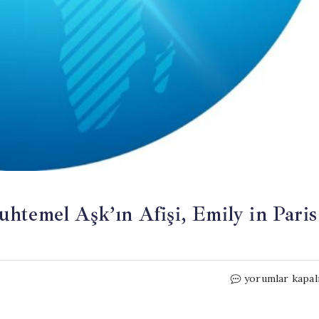
htemel Aşk’ın Afişi, Emily in Paris
Show
yorumlar kapal
TV’nin
Yeni