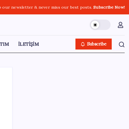
o our newsletter & never miss our best posts.
Subscribe Now!
TIM
İLETİŞİM
Subscribe
SON YAZILAR
Eğitim-İş Genel Başkanı Özbay’dan LGS
değerlendirmesi: ‘Eğitim planlaması siyasi