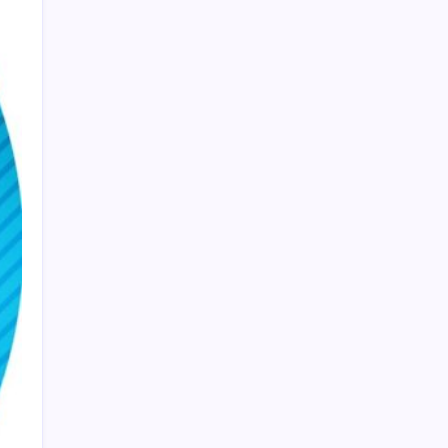
ve ideolojik tercihlerle yapılıyor’
Türkiye, Suudi Arabistan ve Pakistan üçlü
savunma anlaşması imzaladı
28 ilde CHP’li başkan kalmadı! YENİ Parti’ye
geçen CHP’li belediye başkanı sayısı belli
oldu: ‘Ay sonu 300’ü geçecek…’
Almanya’da sanayi üretimine otomotiv
desteği
Benzin fiyatlarına yeni zam yolda: Dünkü
indirim tabelalara yansımamıştı…
SONAR’dan çarpıcı anket: YENİ Parti’nin oy
oranı belli oldu
Erdoğan’dan AKP teşkilatına ‘süreç’
talimatı: ‘Genel af yok, kişiye özel statü yok,
bunu anlatın’
ABD’de Meta’ya çocukların ruh sağlığı
nedeniyle 567 milyon dolar ceza