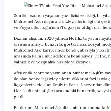
Son iki sezonda yaşanan yaz dizisi eksikliği, bu yıl
Muhtemel Aşk’ı duyurarak izleyicilerin ilgisini çekt
ve Feyyaz Şerifoğlu’nun (Tolga) yer aldığı dizi, 
Dizinin afişinin, 2020 yılında Netflix’te yayın haya
dizisinin afişiyle benzerlik göstermesi, sosyal med
Muhtemel Aşk, kariyerinde kendi çabasıyla yükselmi
arasında kalma mücadelesini konu alıyor. Defne, ha
yalnızlık ve yorgunluk hissiyle yüzleşiyor.
Afişi ve ilk tanıtımı yayınlanan Muhtemel Aşk’ın yay
ile olan benzerliği izleyicilerin dikkatini fazlasıyl
üçgenlerini ele alan Emily in Paris, 5 sezondur dün
Her iki dizinin afişleri arasındaki benzerlik, sosya
geldi.
Bu durum, Muhtemel Aşk dizisinin tanıtımına farklı 