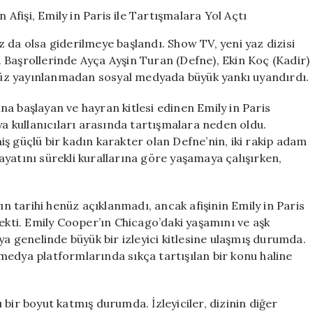
Yaz
Dizisi
Muhtemel
 az da olsa giderilmeye başlandı. Show TV, yeni yaz dizisi
Aşk’ın
i. Başrollerinde Ayça Ayşin Turan (Defne), Ekin Koç (Kadir)
Afişi,
henüz yayınlanmadan sosyal medyada büyük yankı uyandırdı.
Emily
in
Paris
tına başlayan ve hayran kitlesi edinen Emily in Paris
ile
ya kullanıcıları arasında tartışmalara neden oldu.
Tartışmalara
ş güçlü bir kadın karakter olan Defne’nin, iki rakip adam
Yol
yatını sürekli kurallarına göre yaşamaya çalışırken,
Açtı
için
ın tarihi henüz açıklanmadı, ancak afişinin Emily in Paris
a çekti. Emily Cooper’ın Chicago’daki yaşamını ve aşk
ya genelinde büyük bir izleyici kitlesine ulaşmış durumda.
l medya platformlarında sıkça tartışılan bir konu haline
bir boyut katmış durumda. İzleyiciler, dizinin diğer