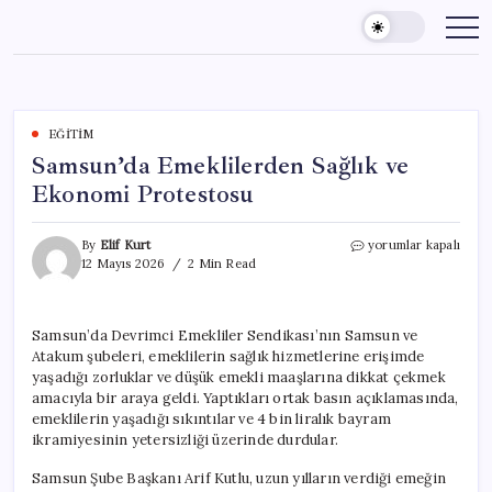
Skip
to
content
EĞITIM
Samsun’da Emeklilerden Sağlık ve
Ekonomi Protestosu
Samsun’da
By
Elif Kurt
yorumlar kapalı
Emeklilerden
12 Mayıs 2026
2 Min Read
Sağlık
ve
Ekonomi
Samsun’da Devrimci Emekliler Sendikası’nın Samsun ve
Protestosu
Atakum şubeleri, emeklilerin sağlık hizmetlerine erişimde
için
yaşadığı zorluklar ve düşük emekli maaşlarına dikkat çekmek
amacıyla bir araya geldi. Yaptıkları ortak basın açıklamasında,
emeklilerin yaşadığı sıkıntılar ve 4 bin liralık bayram
ikramiyesinin yetersizliği üzerinde durdular.
Samsun Şube Başkanı Arif Kutlu, uzun yılların verdiği emeğin