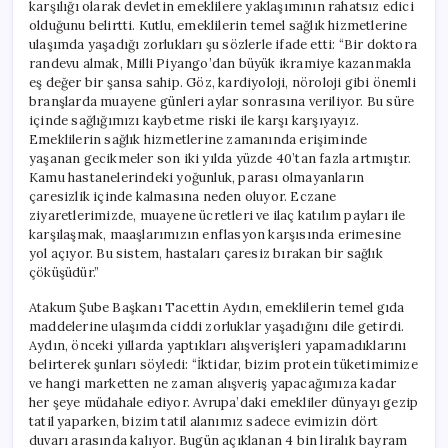
karşılığı olarak devletin emeklilere yaklaşımının rahatsız edici
olduğunu belirtti. Kutlu, emeklilerin temel sağlık hizmetlerine
ulaşımda yaşadığı zorlukları şu sözlerle ifade etti: “Bir doktora
randevu almak, Milli Piyango’dan büyük ikramiye kazanmakla
eş değer bir şansa sahip. Göz, kardiyoloji, nöroloji gibi önemli
branşlarda muayene günleri aylar sonrasına veriliyor. Bu süre
içinde sağlığımızı kaybetme riski ile karşı karşıyayız.
Emeklilerin sağlık hizmetlerine zamanında erişiminde
yaşanan gecikmeler son iki yılda yüzde 40’tan fazla artmıştır.
Kamu hastanelerindeki yoğunluk, parası olmayanların
çaresizlik içinde kalmasına neden oluyor. Eczane
ziyaretlerimizde, muayene ücretleri ve ilaç katılım payları ile
karşılaşmak, maaşlarımızın enflasyon karşısında erimesine
yol açıyor. Bu sistem, hastaları çaresiz bırakan bir sağlık
çöküşüdür.”
Atakum Şube Başkanı Tacettin Aydın, emeklilerin temel gıda
maddelerine ulaşımda ciddi zorluklar yaşadığını dile getirdi.
Aydın, önceki yıllarda yaptıkları alışverişleri yapamadıklarını
belirterek şunları söyledi: “İktidar, bizim protein tüketimimize
ve hangi marketten ne zaman alışveriş yapacağımıza kadar
her şeye müdahale ediyor. Avrupa’daki emekliler dünyayı gezip
tatil yaparken, bizim tatil alanımız sadece evimizin dört
duvarı arasında kalıyor. Bugün açıklanan 4 bin liralık bayram