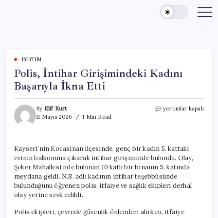
Skip
to
content
EĞITIM
Polis, İntihar Girişimindeki Kadını
Başarıyla İkna Etti
Polis,
By
Elif Kurt
yorumlar kapalı
İntihar
11 Mayıs 2026
1 Min Read
Girişimindeki
Kadını
Başarıyla
Kayseri’nin Kocasinan ilçesinde, genç bir kadın 5. kattaki
İkna
evinin balkonuna çıkarak intihar girişiminde bulundu. Olay,
Etti
için
Şeker Mahallesi’nde bulunan 10 katlı bir binanın 5. katında
meydana geldi. N.S. adlı kadının intihar teşebbüsünde
bulunduğunu öğrenen polis, itfaiye ve sağlık ekipleri derhal
olay yerine sevk edildi.
Polis ekipleri, çevrede güvenlik önlemleri alırken, itfaiye