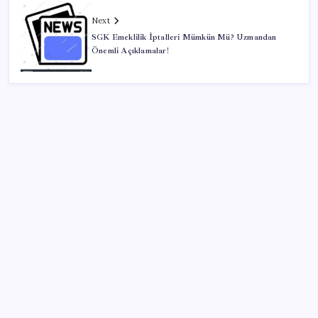
Next
SGK Emeklilik İptalleri Mümkün Mü? Uzmandan
Önemli Açıklamalar!
SON YAZILAR
VakıfBank ikinci çeyrekte 16,7 milyar TL net kâr elde
etti
Halkbank, ikincil halka arz süreci başlattı
TBMM Adalet Komisyonu’nda çerçeve yasa