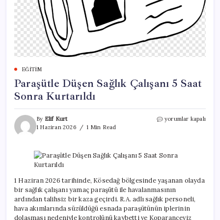
EĞITIM
Paraşütle Düşen Sağlık Çalışanı 5 Saat
Sonra Kurtarıldı
Paraşütle
By
Elif Kurt
yorumlar kapalı
Düşen
1 Haziran 2026
1 Min Read
Sağlık
Çalışanı
5
Saat
Sonra
Kurtarıldı
1 Haziran 2026 tarihinde, Kösedağ bölgesinde yaşanan olayda
için
bir sağlık çalışanı yamaç paraşütü ile havalanmasının
ardından talihsiz bir kaza geçirdi. R.A. adlı sağlık personeli,
hava akımlarında süzüldüğü esnada paraşütünün iplerinin
dolaşması nedeniyle kontrolünü kaybetti ve Koparanceviz