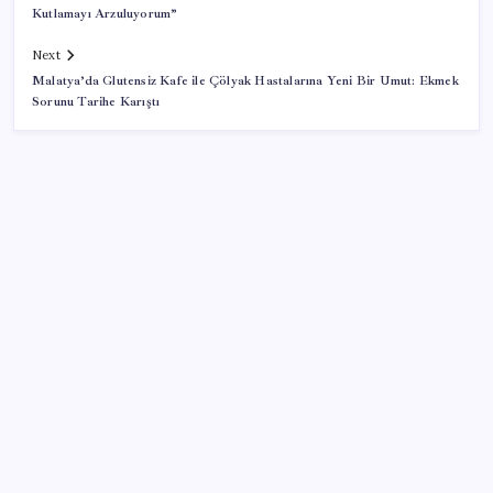
Kutlamayı Arzuluyorum”
Next
Malatya’da Glutensiz Kafe ile Çölyak Hastalarına Yeni Bir Umut: Ekmek
Sorunu Tarihe Karıştı
SON YAZILAR
Emekli maaşı zam farkları yatıyor: İşte Ocak 2027
zammı için masadaki 3 farklı senaryo
Altın fiyatlarında yükseliş serisi sürüyor: Gram,
çeyrek ve Cumhuriyet altını bugün ne kadar oldu?