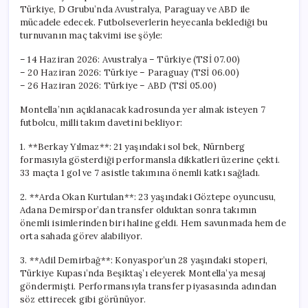
için
Türkiye, D Grubu’nda Avustralya, Paraguay ve ABD ile
mücadele edecek. Futbolseverlerin heyecanla beklediği bu
turnuvanın maç takvimi ise şöyle:
– 14 Haziran 2026: Avustralya – Türkiye (TSİ 07.00)
– 20 Haziran 2026: Türkiye – Paraguay (TSİ 06.00)
– 26 Haziran 2026: Türkiye – ABD (TSİ 05.00)
Montella’nın açıklanacak kadrosunda yer almak isteyen 7
futbolcu, milli takım davetini bekliyor:
1. **Berkay Yılmaz**: 21 yaşındaki sol bek, Nürnberg
formasıyla gösterdiği performansla dikkatleri üzerine çekti.
33 maçta 1 gol ve 7 asistle takımına önemli katkı sağladı.
2. **Arda Okan Kurtulan**: 23 yaşındaki Göztepe oyuncusu,
Adana Demirspor’dan transfer olduktan sonra takımın
önemli isimlerinden biri haline geldi. Hem savunmada hem de
orta sahada görev alabiliyor.
3. **Adil Demirbağ**: Konyaspor’un 28 yaşındaki stoperi,
Türkiye Kupası’nda Beşiktaş’ı eleyerek Montella’ya mesaj
göndermişti. Performansıyla transfer piyasasında adından
söz ettirecek gibi görünüyor.