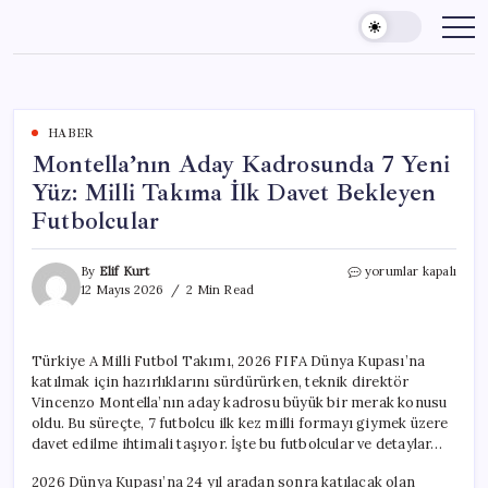
Skip
to
content
HABER
Montella’nın Aday Kadrosunda 7 Yeni
Yüz: Milli Takıma İlk Davet Bekleyen
Futbolcular
Montella’nın
By
Elif Kurt
yorumlar kapalı
Aday
12 Mayıs 2026
2 Min Read
Kadrosunda
7
Yeni
Türkiye A Milli Futbol Takımı, 2026 FIFA Dünya Kupası’na
Yüz:
katılmak için hazırlıklarını sürdürürken, teknik direktör
Milli
Takıma
Vincenzo Montella’nın aday kadrosu büyük bir merak konusu
İlk
oldu. Bu süreçte, 7 futbolcu ilk kez milli formayı giymek üzere
Davet
davet edilme ihtimali taşıyor. İşte bu futbolcular ve detaylar…
Bekleyen
Futbolcular
2026 Dünya Kupası’na 24 yıl aradan sonra katılacak olan