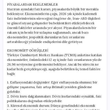
PİYASALARDAN BEKLENENLER
Haziran ayındaki faiz kararı, piyasalarda büyük bir merakla
bekleniyor. Ekonomistlerin çoğu, 2026 yılı içinde kademeli
faiz indirimlerinin süreceğini öngörse de, İran-ABD ilişkileri
ve güncel siyasi gelişmeler bu beklentileri etkileyebilecek
önemli faktörler arasında yer alıyor. Piyasalarda kesin bir
rakam için henüz bir uzlaşma sağlanmadı, ancak bazı
ekonomistler, jeopolitik durumların faiz oranlarını
artırabileceği yönünde endişelerini dile getiriyor.
EKONOMİST GÖRÜŞLERİ
Türkiye Cumhuriyet Merkez Bankası (TCMB) anketine katılan
ekonomistler, önümüzdeki 12 ay içinde faiz oranlarının yüzde
26,96 seviyesine gerilemesini bekliyor. Ancak bu sürecin ne
kadar hızlı gerçekleşeceği, aşağıda belirtilen üç temel faktöre
bağlı:
1. Enflasyondaki değişimler: Eğer enflasyonda olumsuz bir
gelişme yaşanırsa, faiz artışı ihtimali yeniden gündeme
gelebilir.
2. Döviz kuru dalgalanmaları: Döviz kurlarındaki oynaklık, faiz
politikalarını doğrudan etkileyebilir.
3. Küresel ekonomik durum: Dünya genelindeki ekonomik