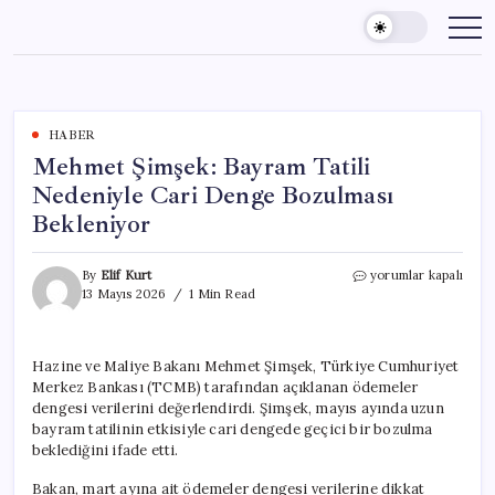
Skip
to
content
HABER
Mehmet Şimşek: Bayram Tatili
Nedeniyle Cari Denge Bozulması
Bekleniyor
Mehmet
By
Elif Kurt
yorumlar kapalı
Şimşek:
13 Mayıs 2026
1 Min Read
Bayram
Tatili
Nedeniyle
Hazine ve Maliye Bakanı Mehmet Şimşek, Türkiye Cumhuriyet
Cari
Merkez Bankası (TCMB) tarafından açıklanan ödemeler
Denge
Bozulması
dengesi verilerini değerlendirdi. Şimşek, mayıs ayında uzun
Bekleniyor
bayram tatilinin etkisiyle cari dengede geçici bir bozulma
için
beklediğini ifade etti.
Bakan, mart ayına ait ödemeler dengesi verilerine dikkat