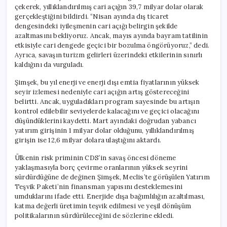
çekerek, yıllıklandırılmış cari açığın 39,7 milyar dolar olarak
gerçekleştiğini bildirdi. “Nisan ayında dış ticaret
dengesindeki iyileşmenin cari açığı belirgin şekilde
azaltmasını bekliyoruz. Ancak, mayıs ayında bayram tatilinin
etkisiyle cari dengede geçici bir bozulma öngörüyoruz,” dedi.
Ayrıca, savaşın turizm gelirleri üzerindeki etkilerinin sınırlı
kaldığını da vurguladı.
Şimşek, bu yıl enerji ve enerji dışı emtia fiyatlarının yüksek
seyir izlemesi nedeniyle cari açığın artış göstereceğini
belirtti. Ancak, uyguladıkları program sayesinde bu artışın
kontrol edilebilir seviyelerde kalacağını ve geçici olacağını
düşündüklerini kaydetti. Mart ayındaki doğrudan yabancı
yatırım girişinin 1 milyar dolar olduğunu, yıllıklandırılmış
girişin ise 12,6 milyar dolara ulaştığını aktardı.
Ülkenin risk priminin CDS’in savaş öncesi döneme
yaklaşmasıyla borç çevirme oranlarının yüksek seyrini
sürdürdüğüne de değinen Şimşek, Meclis’te görüşülen Yatırım
Teşvik Paketi’nin finansman yapısını desteklemesini
umduklarını ifade etti. Enerjide dışa bağımlılığın azaltılması,
katma değerli üretimin teşvik edilmesi ve yeşil dönüşüm
politikalarının sürdürüleceğini de sözlerine ekledi.