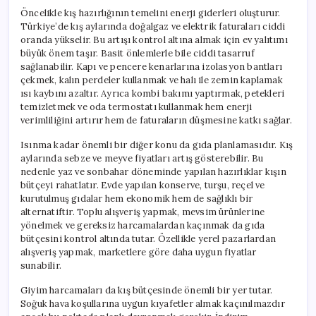
Öncelikle kış hazırlığının temelini enerji giderleri oluşturur.
Türkiye’de kış aylarında doğalgaz ve elektrik faturaları ciddi
oranda yükselir. Bu artışı kontrol altına almak için ev yalıtımı
büyük önem taşır. Basit önlemlerle bile ciddi tasarruf
sağlanabilir. Kapı ve pencere kenarlarına izolasyon bantları
çekmek, kalın perdeler kullanmak ve halı ile zemin kaplamak
ısı kaybını azaltır. Ayrıca kombi bakımı yaptırmak, petekleri
temizletmek ve oda termostatı kullanmak hem enerji
verimliliğini artırır hem de faturaların düşmesine katkı sağlar.
Isınma kadar önemli bir diğer konu da gıda planlamasıdır. Kış
aylarında sebze ve meyve fiyatları artış gösterebilir. Bu
nedenle yaz ve sonbahar döneminde yapılan hazırlıklar kışın
bütçeyi rahatlatır. Evde yapılan konserve, turşu, reçel ve
kurutulmuş gıdalar hem ekonomik hem de sağlıklı bir
alternatiftir. Toplu alışveriş yapmak, mevsim ürünlerine
yönelmek ve gereksiz harcamalardan kaçınmak da gıda
bütçesini kontrol altında tutar. Özellikle yerel pazarlardan
alışveriş yapmak, marketlere göre daha uygun fiyatlar
sunabilir.
Giyim harcamaları da kış bütçesinde önemli bir yer tutar.
Soğuk hava koşullarına uygun kıyafetler almak kaçınılmazdır