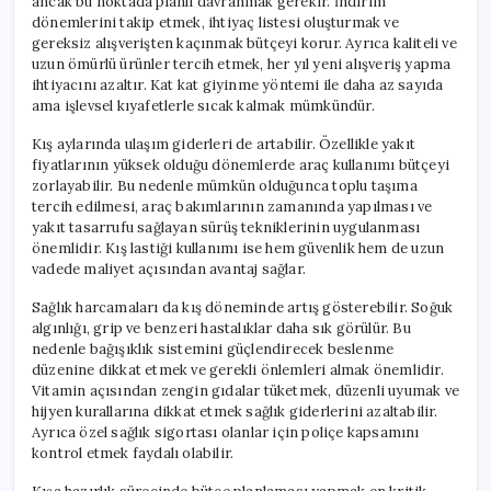
ancak bu noktada planlı davranmak gerekir. İndirim
dönemlerini takip etmek, ihtiyaç listesi oluşturmak ve
gereksiz alışverişten kaçınmak bütçeyi korur. Ayrıca kaliteli ve
uzun ömürlü ürünler tercih etmek, her yıl yeni alışveriş yapma
ihtiyacını azaltır. Kat kat giyinme yöntemi ile daha az sayıda
ama işlevsel kıyafetlerle sıcak kalmak mümkündür.
Kış aylarında ulaşım giderleri de artabilir. Özellikle yakıt
fiyatlarının yüksek olduğu dönemlerde araç kullanımı bütçeyi
zorlayabilir. Bu nedenle mümkün olduğunca toplu taşıma
tercih edilmesi, araç bakımlarının zamanında yapılması ve
yakıt tasarrufu sağlayan sürüş tekniklerinin uygulanması
önemlidir. Kış lastiği kullanımı ise hem güvenlik hem de uzun
vadede maliyet açısından avantaj sağlar.
Sağlık harcamaları da kış döneminde artış gösterebilir. Soğuk
algınlığı, grip ve benzeri hastalıklar daha sık görülür. Bu
nedenle bağışıklık sistemini güçlendirecek beslenme
düzenine dikkat etmek ve gerekli önlemleri almak önemlidir.
Vitamin açısından zengin gıdalar tüketmek, düzenli uyumak ve
hijyen kurallarına dikkat etmek sağlık giderlerini azaltabilir.
Ayrıca özel sağlık sigortası olanlar için poliçe kapsamını
kontrol etmek faydalı olabilir.