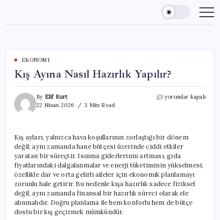
Skip
to
content
EKONOMI
Kış Ayına Nasıl Hazırlık Yapılır?
Kış
By
Elif Kurt
yorumlar kapalı
Ayına
22 Nisan 2026
3 Min Read
Nasıl
Hazırlık
Yapılır?
Kış ayları, yalnızca hava koşullarının zorlaştığı bir dönem
için
değil; aynı zamanda hane bütçesi üzerinde ciddi etkiler
yaratan bir süreçtir. Isınma giderlerinin artması, gıda
fiyatlarındaki dalgalanmalar ve enerji tüketiminin yükselmesi,
özellikle dar ve orta gelirli aileler için ekonomik planlamayı
zorunlu hale getirir. Bu nedenle kışa hazırlık sadece fiziksel
değil, aynı zamanda finansal bir hazırlık süreci olarak ele
alınmalıdır. Doğru planlama ile hem konforlu hem de bütçe
dostu bir kış geçirmek mümkündür.