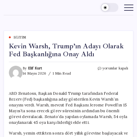
Skip
to
content
EĞITIM
Kevin Warsh, Trump’ın Adayı Olarak
Fed Başkanlığına Onay Aldı
Kevin
By
Elif Kurt
yorumlar kapalı
Warsh,
14 Mayıs 2026
1 Min Read
Trump’ın
Adayı
Olarak
ABD Senatosu, Başkan Donald Trump tarafından Federal
Fed
Rezerv (Fed) başkanlığına aday gösterilen Kevin Warsh’ın
Başkanlığına
Onay
onayını verdi. Warsh, mevcut Fed Başkanı Jerome Powell’ın 15
Aldı
Mayıs’ta sona erecek görev süresinin ardından bu önemli
için
görevi devralacak. Senato’da yapılan oylamada Warsh, 54 oyla
onaylanarak 45 oya karşı liderliği elde etti.
Warsh, yemin ettikten sonra dört yıllık görevine başlayacak ve