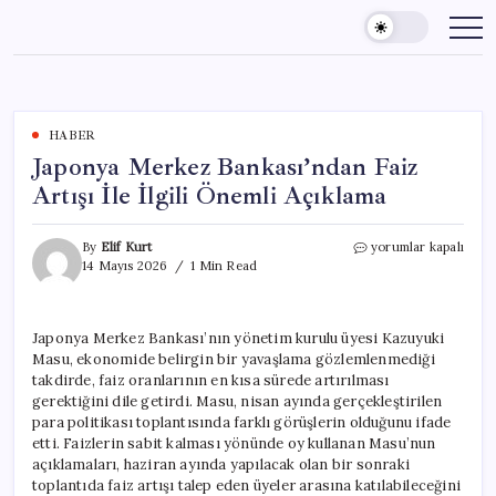
Skip
to
content
HABER
Japonya Merkez Bankası’ndan Faiz
Artışı İle İlgili Önemli Açıklama
Japonya
By
Elif Kurt
yorumlar kapalı
Merkez
14 Mayıs 2026
1 Min Read
Bankası’ndan
Faiz
Artışı
Japonya Merkez Bankası’nın yönetim kurulu üyesi Kazuyuki
İle
Masu, ekonomide belirgin bir yavaşlama gözlemlenmediği
İlgili
Önemli
takdirde, faiz oranlarının en kısa sürede artırılması
Açıklama
gerektiğini dile getirdi. Masu, nisan ayında gerçekleştirilen
için
para politikası toplantısında farklı görüşlerin olduğunu ifade
etti. Faizlerin sabit kalması yönünde oy kullanan Masu’nun
açıklamaları, haziran ayında yapılacak olan bir sonraki
toplantıda faiz artışı talep eden üyeler arasına katılabileceğini