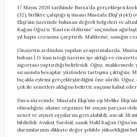
17 Mayıs 2026 tarihinde Bursa’da gerçekleşen kor
(32), birlikte çalıştığı iş insanı Mustafa Ekşi’yi (
Ekşi’nin üzerinde bulunan değerli belgeleri ve altı
Kağan Oğuz’u “Kasten öldürme” suçundan ağırlaşt
yıl hapis cezasına çarptırdı. Mahkeme, sanığın ce
Cinayetin ardından yapılan araştırmalarda, Mustaf
babası İ.O.’nun isteği üzerine işe aldığı ve cinaye
sigortası yaptırdığı belirlendi. Oğuz, mahkemede y
sırasında hesaplar yüzünden tartışma çıktığını, Mu
bıçakla eylemi gerçekleştirdiğini öne sürdü. Oğuz, 
çek ile senetleri aldığını belirtti; suçunu kabul ed
Dava sürecinde, Mustafa Ekşi’nin eşi Melike Ekşi’ni
olmadığını, aksine organize bir suçun parçası olduğ
senet ve ziynet eşyalarını geri alabildi, ancak 38 
bildirildi. Avukat Sarıbal, sanık Halil Kağan Oğuz’u
durumlarının dikkate değer şekilde yükseldiğini beli