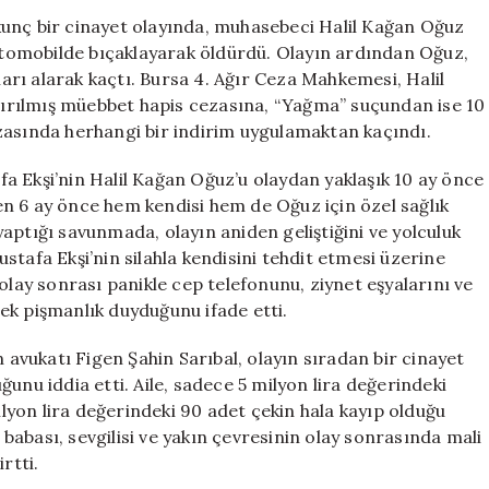
Kaçan
kunç bir cinayet olayında, muhasebeci Halil Kağan Oğuz
Muhasebeci
41) otomobilde bıçaklayarak öldürdü. Olayın ardından Oğuz,
Hakkında
nları alarak kaçtı. Bursa 4. Ağır Ceza Mahkemesi, Halil
Karar
ırılmış müebbet hapis cezasına, “Yağma” suçundan ise 10
Verildi
zasında herhangi bir indirim uygulamaktan kaçındı.
için
a Ekşi’nin Halil Kağan Oğuz’u olaydan yaklaşık 10 ay önce
tten 6 ay önce hem kendisi hem de Oğuz için özel sağlık
aptığı savunmada, olayın aniden geliştiğini ve yolculuk
stafa Ekşi’nin silahla kendisini tehdit etmesi üzerine
olay sonrası panikle cep telefonunu, ziynet eşyalarını ve
erek pişmanlık duyduğunu ifade etti.
n avukatı Figen Şahin Sarıbal, olayın sıradan bir cinayet
unu iddia etti. Aile, sadece 5 milyon lira değerindeki
milyon lira değerindeki 90 adet çekin hala kayıp olduğu
n babası, sevgilisi ve yakın çevresinin olay sonrasında mali
rtti.