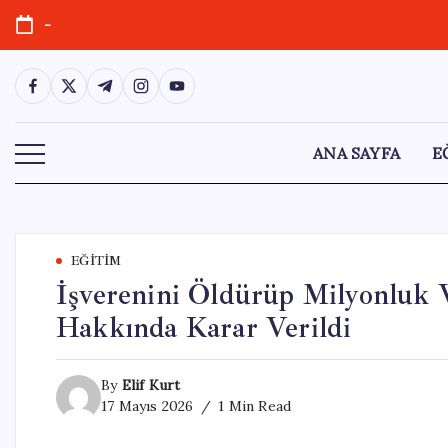
Skip
-
to
content
https://www.facebook.com/
https://twitter.com/
https://t.me/
https://www.instagram.com/
https://youtube.com/
ANA SAYFA
E
EĞITIM
İşverenini Öldürüp Milyonluk 
Hakkında Karar Verildi
By
Elif Kurt
17 Mayıs 2026
1 Min Read