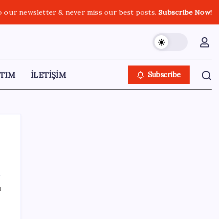
o our newsletter & never miss our best posts.
Subscribe Now!
TIM
İLETİŞİM
Subscribe
SON YAZILAR
ı
Emekli maaşı zam farkları yatıyor: İşte
Ocak 2027 zammı için masadaki 3 farklı