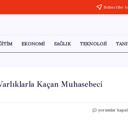
Subscribe t
ĞİTİM
EKONOMİ
SAĞLIK
TEKNOLOJİ
TANI
Varlıklarla Kaçan Muhasebeci
İşverenini
yorumlar kapal
Öldürüp
Milyonluk
Varlıklarla