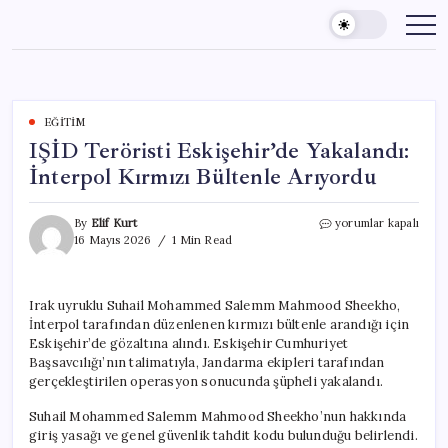
Skip
to
content
EĞITIM
IŞİD Teröristi Eskişehir’de Yakalandı:
İnterpol Kırmızı Bültenle Arıyordu
IŞİD
By
Elif Kurt
yorumlar kapalı
Teröristi
16 Mayıs 2026
1 Min Read
Eskişehir’de
Yakalandı:
İnterpol
Irak uyruklu Suhail Mohammed Salemm Mahmood Sheekho,
Kırmızı
İnterpol tarafından düzenlenen kırmızı bültenle arandığı için
Bültenle
Arıyordu
Eskişehir’de gözaltına alındı. Eskişehir Cumhuriyet
için
Başsavcılığı’nın talimatıyla, Jandarma ekipleri tarafından
gerçekleştirilen operasyon sonucunda şüpheli yakalandı.
Suhail Mohammed Salemm Mahmood Sheekho’nun hakkında
giriş yasağı ve genel güvenlik tahdit kodu bulunduğu belirlendi.