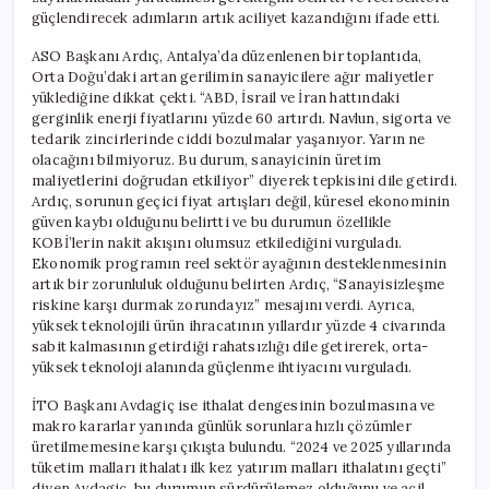
güçlendirecek adımların artık aciliyet kazandığını ifade etti.
ASO Başkanı Ardıç, Antalya’da düzenlenen bir toplantıda,
Orta Doğu’daki artan gerilimin sanayicilere ağır maliyetler
yüklediğine dikkat çekti. “ABD, İsrail ve İran hattındaki
gerginlik enerji fiyatlarını yüzde 60 artırdı. Navlun, sigorta ve
tedarik zincirlerinde ciddi bozulmalar yaşanıyor. Yarın ne
olacağını bilmiyoruz. Bu durum, sanayicinin üretim
maliyetlerini doğrudan etkiliyor” diyerek tepkisini dile getirdi.
Ardıç, sorunun geçici fiyat artışları değil, küresel ekonominin
güven kaybı olduğunu belirtti ve bu durumun özellikle
KOBİ’lerin nakit akışını olumsuz etkilediğini vurguladı.
Ekonomik programın reel sektör ayağının desteklenmesinin
artık bir zorunluluk olduğunu belirten Ardıç, “Sanayisizleşme
riskine karşı durmak zorundayız” mesajını verdi. Ayrıca,
yüksek teknolojili ürün ihracatının yıllardır yüzde 4 civarında
sabit kalmasının getirdiği rahatsızlığı dile getirerek, orta-
yüksek teknoloji alanında güçlenme ihtiyacını vurguladı.
İTO Başkanı Avdagiç ise ithalat dengesinin bozulmasına ve
makro kararlar yanında günlük sorunlara hızlı çözümler
üretilmemesine karşı çıkışta bulundu. “2024 ve 2025 yıllarında
tüketim malları ithalatı ilk kez yatırım malları ithalatını geçti”
diyen Avdagiç, bu durumun sürdürülemez olduğunu ve acil