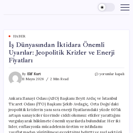
Skip
to
content
HABER
İş Dünyasından İktidara Önemli
Uyarılar: Jeopolitik Krizler ve Enerji
Fiyatları
İş
By
Elif Kurt
yorumlar kapalı
Dünyasından
11 Mayıs 2026
2 Min Read
İktidara
Önemli
Uyarılar:
Ankara Sanayi Odası (ASO) Başkanı Seyit Ardıç ve İstanbul
Jeopolitik
Ticaret Odası (İTO) Başkanı Şekib Avdagiç, Orta Doğu’daki
Krizler
ve
jeopolitik krizlerin yanı sıra enerji fiyatlarındaki yüzde 60’lık
Enerji
artışın sanayiciler üzerinde ciddi olumsuz etkiler yarattığını
Fiyatları
vurgulayarak hükümete önemli uyarılarda bulundular. Her iki
için
lider, enflasyonla mücadelenin üretim ve istihdamı
zayıflatmadan yürütülmesi gerektiğini belirtti ve reel sektörü