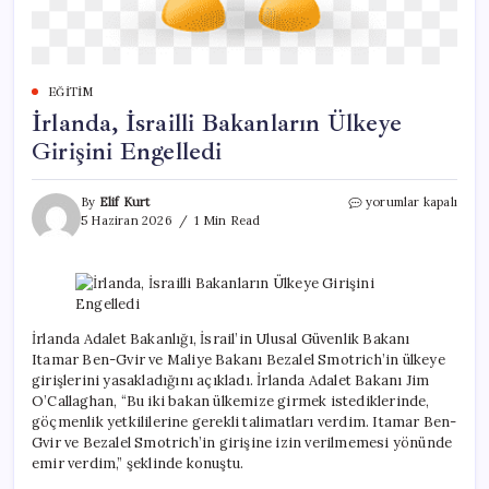
EĞITIM
İrlanda, İsrailli Bakanların Ülkeye
Girişini Engelledi
İrlanda,
By
Elif Kurt
yorumlar kapalı
İsrailli
5 Haziran 2026
1 Min Read
Bakanların
Ülkeye
Girişini
Engelledi
için
İrlanda Adalet Bakanlığı, İsrail’in Ulusal Güvenlik Bakanı
Itamar Ben-Gvir ve Maliye Bakanı Bezalel Smotrich’in ülkeye
girişlerini yasakladığını açıkladı. İrlanda Adalet Bakanı Jim
O’Callaghan, “Bu iki bakan ülkemize girmek istediklerinde,
göçmenlik yetkililerine gerekli talimatları verdim. Itamar Ben-
Gvir ve Bezalel Smotrich’in girişine izin verilmemesi yönünde
emir verdim,” şeklinde konuştu.