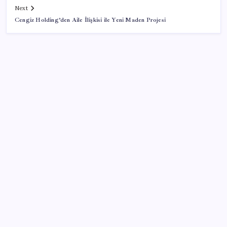
Next
Cengiz Holding’den Aile İlişkisi ile Yeni Maden Projesi
SON YAZILAR
Emekli maaşı zam farkları yatıyor: İşte Ocak 2027
zammı için masadaki 3 farklı senaryo
Altın fiyatlarında yükseliş serisi sürüyor: Gram,
çeyrek ve Cumhuriyet altını bugün ne kadar oldu?
Güncel altın fiyatları 5 Ağustos 2026 Çarşamba…
İran Ekonomi Bakanı’ndan ABD’ye yaptırım resti: