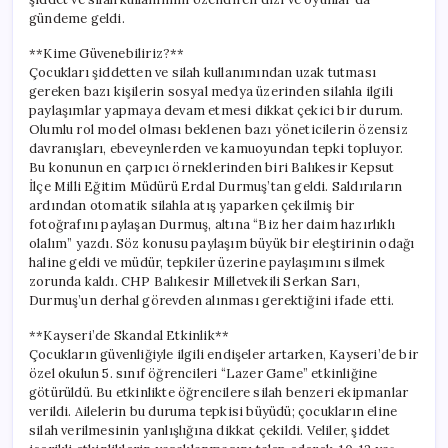
gündeme geldi.
**Kime Güvenebiliriz?**
Çocukları şiddetten ve silah kullanımından uzak tutması
gereken bazı kişilerin sosyal medya üzerinden silahla ilgili
paylaşımlar yapmaya devam etmesi dikkat çekici bir durum.
Olumlu rol model olması beklenen bazı yöneticilerin özensiz
davranışları, ebeveynlerden ve kamuoyundan tepki topluyor.
Bu konunun en çarpıcı örneklerinden biri Balıkesir Kepsut
İlçe Milli Eğitim Müdürü Erdal Durmuş’tan geldi. Saldırıların
ardından otomatik silahla atış yaparken çekilmiş bir
fotoğrafını paylaşan Durmuş, altına “Biz her daim hazırlıklı
olalım” yazdı. Söz konusu paylaşım büyük bir eleştirinin odağı
haline geldi ve müdür, tepkiler üzerine paylaşımını silmek
zorunda kaldı. CHP Balıkesir Milletvekili Serkan Sarı,
Durmuş’un derhal görevden alınması gerektiğini ifade etti.
**Kayseri’de Skandal Etkinlik**
Çocukların güvenliğiyle ilgili endişeler artarken, Kayseri’de bir
özel okulun 5. sınıf öğrencileri “Lazer Game” etkinliğine
götürüldü. Bu etkinlikte öğrencilere silah benzeri ekipmanlar
verildi. Ailelerin bu duruma tepkisi büyüdü; çocukların eline
silah verilmesinin yanlışlığına dikkat çekildi. Veliler, şiddet