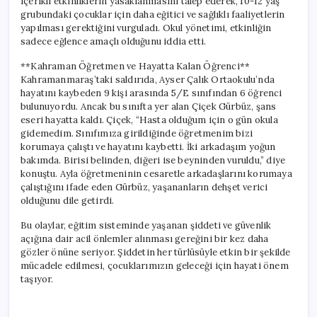
içerikli etkinliklerin yasaklanmasını talep ederek, 10-12 yaş
grubundaki çocuklar için daha eğitici ve sağlıklı faaliyetlerin
yapılması gerektiğini vurguladı. Okul yönetimi, etkinliğin
sadece eğlence amaçlı olduğunu iddia etti.
**Kahraman Öğretmen ve Hayatta Kalan Öğrenci**
Kahramanmaraş’taki saldırıda, Ayser Çalık Ortaokulu’nda
hayatını kaybeden 9 kişi arasında 5/E sınıfından 6 öğrenci
bulunuyordu. Ancak bu sınıfta yer alan Çiçek Gürbüz, şans
eseri hayatta kaldı. Çiçek, “Hasta olduğum için o gün okula
gidemedim. Sınıfımıza girildiğinde öğretmenim bizi
korumaya çalıştı ve hayatını kaybetti. İki arkadaşım yoğun
bakımda. Birisi belinden, diğeri ise beyninden vuruldu,” diye
konuştu. Ayla öğretmeninin cesaretle arkadaşlarını korumaya
çalıştığını ifade eden Gürbüz, yaşananların dehşet verici
olduğunu dile getirdi.
Bu olaylar, eğitim sisteminde yaşanan şiddeti ve güvenlik
açığına dair acil önlemler alınması gereğini bir kez daha
gözler önüne seriyor. Şiddetin her türlüsüyle etkin bir şekilde
mücadele edilmesi, çocuklarımızın geleceği için hayati önem
taşıyor.