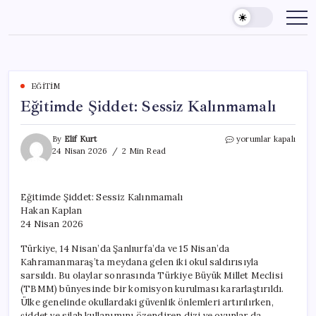
Skip
to
content
EĞITIM
Eğitimde Şiddet: Sessiz Kalınmamalı
Eğitimde
By
Elif Kurt
yorumlar kapalı
Şiddet:
24 Nisan 2026
2 Min Read
Sessiz
Kalınmamalı
için
Eğitimde Şiddet: Sessiz Kalınmamalı
Hakan Kaplan
24 Nisan 2026
Türkiye, 14 Nisan’da Şanlıurfa’da ve 15 Nisan’da
Kahramanmaraş’ta meydana gelen iki okul saldırısıyla
sarsıldı. Bu olaylar sonrasında Türkiye Büyük Millet Meclisi
(TBMM) bünyesinde bir komisyon kurulması kararlaştırıldı.
Ülke genelinde okullardaki güvenlik önlemleri artırılırken,
şiddet ve silah kullanımını özendiren dizi ve oyunlar da