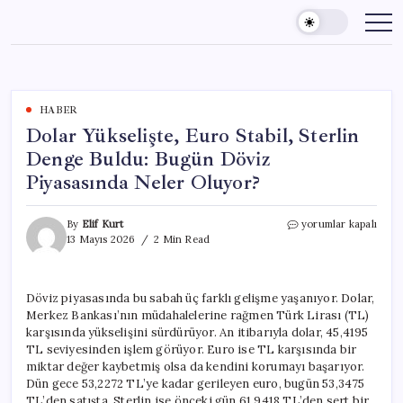
Skip
to
content
HABER
Dolar Yükselişte, Euro Stabil, Sterlin
Denge Buldu: Bugün Döviz
Piyasasında Neler Oluyor?
Dolar
By
Elif Kurt
yorumlar kapalı
Yükselişte,
13 Mayıs 2026
2 Min Read
Euro
Stabil,
Sterlin
Döviz piyasasında bu sabah üç farklı gelişme yaşanıyor. Dolar,
Denge
Merkez Bankası’nın müdahalelerine rağmen Türk Lirası (TL)
Buldu:
Bugün
karşısında yükselişini sürdürüyor. An itibarıyla dolar, 45,4195
Döviz
TL seviyesinden işlem görüyor. Euro ise TL karşısında bir
Piyasasında
miktar değer kaybetmiş olsa da kendini korumayı başarıyor.
Neler
Dün gece 53,2272 TL’ye kadar gerileyen euro, bugün 53,3475
Oluyor?
TL’den satışta. Sterlin ise önceki gün 61,9418 TL’den sert bir