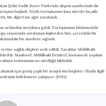
Kişi
an Şehit Sadık Bezer Parkı’nda akşam saatlerinde iki
Hayatını
rtışma başladı. Sözlü tartışmanın kısa sürede bıçaklı
Kaybetti,
i, bir diğeri ise ağır yaralandı.
1
Kişi
ının ardından meydana geldi. Tartışmanın büyümesiyle
Ağır
Kavga esnasında yaralanan kişilerden biri, çevredeki bir
Yaralı
akınındaki bir markete sığındı.
için
erine sağlık ekipleri sevk edildi. Yaralılar Abdülbaki
aldırıldı. Maalesef, Abdülbaki Demirel, hastanede yapılan
ının tedavisinin ise sürdüğü bildirildi.
alamak için geniş çaplı bir araştırma başlattı. Olayla ilgili
edenini belirlemeye çalışıyor. (DHA)