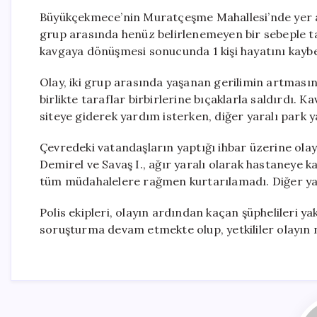
Büyükçekmece’nin Muratçeşme Mahallesi’nde yer al
grup arasında henüz belirlenemeyen bir sebeple ta
kavgaya dönüşmesi sonucunda 1 kişi hayatını kaybett
Olay, iki grup arasında yaşanan gerilimin artmas
birlikte taraflar birbirlerine bıçaklarla saldırdı. 
siteye giderek yardım isterken, diğer yaralı park y
Çevredeki vatandaşların yaptığı ihbar üzerine olay y
Demirel ve Savaş I., ağır yaralı olarak hastaneye k
tüm müdahalelere rağmen kurtarılamadı. Diğer yaral
Polis ekipleri, olayın ardından kaçan şüphelileri yak
soruşturma devam etmekte olup, yetkililer olayın n