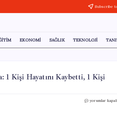
Subscribe t
ĞİTİM
EKONOMİ
SAĞLIK
TEKNOLOJİ
TANI
1 Kişi Hayatını Kaybetti, 1 Kişi
Büyükçekmece’
yorumlar kapal
Bıçaklı
Kavga:
1