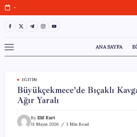
Skip
-
to
content
https://www.facebook.com/
https://twitter.com/
https://t.me/
https://www.instagram.com/
https://youtube.com/
ANA SAYFA
E
EĞITIM
Büyükçekmece’de Bıçaklı Kavga: 
Ağır Yaralı
By
Elif Kurt
11 Mayıs 2026
1 Min Read