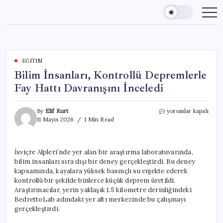
Skip
to
content
EĞITIM
Bilim İnsanları, Kontrollü Depremlerle
Fay Hattı Davranışını İnceledi
Bilim
By
Elif Kurt
yorumlar kapalı
İnsanları,
11 Mayıs 2026
1 Min Read
Kontrollü
Depremlerle
Fay
İsviçre Alpleri’nde yer alan bir araştırma laboratuvarında,
Hattı
bilim insanları sıra dışı bir deney gerçekleştirdi. Bu deney
Davranışını
İnceledi
kapsamında, kayalara yüksek basınçlı su enjekte ederek
için
kontrollü bir şekilde binlerce küçük deprem üretildi.
Araştırmacılar, yerin yaklaşık 1.5 kilometre derinliğindeki
BedrettoLab adındaki yer altı merkezinde bu çalışmayı
gerçekleştirdi.