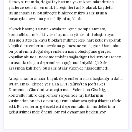
Deney sırasında, doğal fay hattına yakın konumlandırılan
yüzlerce sensör, en ufak titreşimleri anlık olarak kaydetti.
Bilim insanları, bu süreçte binlerce mikro sarsıntının
başarıyla meydana getirildiğini açıkladı.
Yüksek basınçlı suyun kayaların içine pompalanması,
kontrollü sismik aktivite oluşturma yöntemini oluşturuyor.
Basınç arttıkça, kaya blokları milimetrelik hareketler yaparak
küçük depremlerin meydana gelmesine yol açıyor. Uzmanlar,
bu yöntemin doğal depremlerin nasıl oluştuğunu gerçek
koşullar altında inceleme imkânı sağladığını belirtiyor. Deney
sırasında oluşan depremlerin çoğunun büyüklüğü 0 ile 1
arasında kalırken, bu sarsıntılar yüzeyde hissedilmedi.
Araştırmanın amacı, büyük depremlerin nasıl başladığını daha
iyi anlamak. Ekipte yer alan ETH Zürih’ten jeofizikçi
Domenico Giardini ve araştırmacı Valentina Gischig,
kontrollü mikro depremler sayesinde fay hatlarının
kırılmadan önceki davranışlarını anlamaya çalıştıklarını ifade
etti. Bu verilerin, gelecekteki deprem tahmin modellerinin
geliştirilmesinde önemli bir rol oynaması bekleniyor.