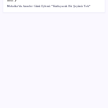
Next
Meksika’da Anneler Günü Eylemi: “Kutlayacak Bir Şeyimiz Yok”
SON YAZILAR
Emekli maaşı zam farkları yatıyor: İşte Ocak 2027
zammı için masadaki 3 farklı senaryo
Altın fiyatlarında yükseliş serisi sürüyor: Gram,
çeyrek ve Cumhuriyet altını bugün ne kadar oldu?
Güncel altın fiyatları 5 Ağustos 2026 Çarşamba…
İran Ekonomi Bakanı’ndan ABD’ye yaptırım resti:
‘Hayallerinizi mezara götüreceksiniz’