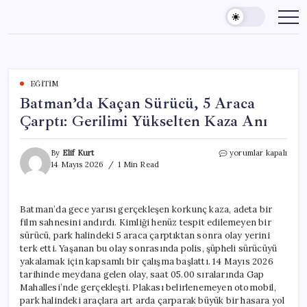
Skip
to
content
EĞITIM
Batman’da Kaçan Sürücü, 5 Araca
Çarptı: Gerilimi Yükselten Kaza Anı
Batman’da
By
Elif Kurt
yorumlar kapalı
Kaçan
14 Mayıs 2026
1 Min Read
Sürücü,
5
Araca
Batman’da gece yarısı gerçekleşen korkunç kaza, adeta bir
Çarptı:
film sahnesini andırdı. Kimliği henüz tespit edilemeyen bir
Gerilimi
Yükselten
sürücü, park halindeki 5 araca çarptıktan sonra olay yerini
Kaza
terk etti. Yaşanan bu olay sonrasında polis, şüpheli sürücüyü
Anı
yakalamak için kapsamlı bir çalışma başlattı. 14 Mayıs 2026
için
tarihinde meydana gelen olay, saat 05.00 sıralarında Gap
Mahallesi’nde gerçekleşti. Plakası belirlenemeyen otomobil,
park halindeki araçlara art arda çarparak büyük bir hasara yol