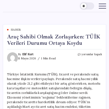
Skip
to
content
HABER
Araç Sahibi Olmak Zorlaşırken: TÜİK
Verileri Durumu Ortaya Koydu
Araç
By
Elif Kurt
yorumlar kapalı
Sahibi
11 Mayıs 2026
1 Min Read
Olmak
Zorlaşırken:
TÜİK
Türkiye İstatistik Kurumu (TÜİK), ticaret ve perakende satış
Verileri
hacmine ilişkin verileri paylaştı. Perakende satış hacmi yıllık
Durumu
Ortaya
olarak yüzde 21,2 gibi etkileyici bir artış gösterirken, motorlu
Koydu
kara taşıtları ve motosiklet satışlarındaki belirgin düşüş,
için
ticaretin zorluklarla karşılaştığını gözler önüne serdi.
Ekonomi yönetiminin “soğuma” beklentilerine rağmen,
perakende ticarette hareketlilik devam ediyor. TÜİK’in
açıkladığı Mart ayı ticaret satış hacim endeksi, tüketim