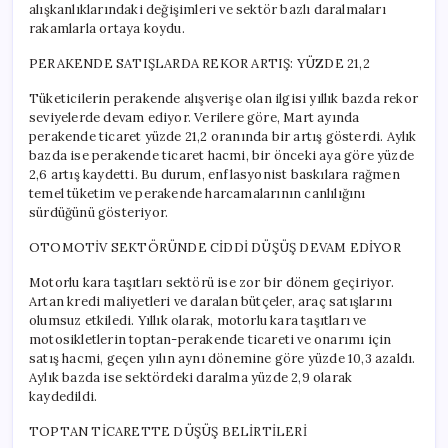
alışkanlıklarındaki değişimleri ve sektör bazlı daralmaları
rakamlarla ortaya koydu.
PERAKENDE SATIŞLARDA REKOR ARTIŞ: YÜZDE 21,2
Tüketicilerin perakende alışverişe olan ilgisi yıllık bazda rekor
seviyelerde devam ediyor. Verilere göre, Mart ayında
perakende ticaret yüzde 21,2 oranında bir artış gösterdi. Aylık
bazda ise perakende ticaret hacmi, bir önceki aya göre yüzde
2,6 artış kaydetti. Bu durum, enflasyonist baskılara rağmen
temel tüketim ve perakende harcamalarının canlılığını
sürdüğünü gösteriyor.
OTOMOTİV SEKTÖRÜNDE CİDDİ DÜŞÜŞ DEVAM EDİYOR
Motorlu kara taşıtları sektörü ise zor bir dönem geçiriyor.
Artan kredi maliyetleri ve daralan bütçeler, araç satışlarını
olumsuz etkiledi. Yıllık olarak, motorlu kara taşıtları ve
motosikletlerin toptan-perakende ticareti ve onarımı için
satış hacmi, geçen yılın aynı dönemine göre yüzde 10,3 azaldı.
Aylık bazda ise sektördeki daralma yüzde 2,9 olarak
kaydedildi.
TOPTAN TİCARETTE DÜŞÜŞ BELİRTİLERİ