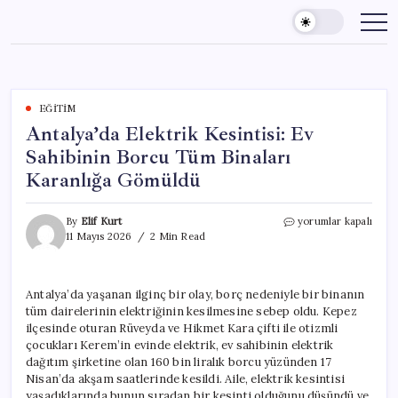
Skip
to
content
EĞITIM
Antalya’da Elektrik Kesintisi: Ev
Sahibinin Borcu Tüm Binaları
Karanlığa Gömüldü
Antalya’da
By
Elif Kurt
yorumlar kapalı
Elektrik
11 Mayıs 2026
2 Min Read
Kesintisi:
Ev
Sahibinin
Antalya’da yaşanan ilginç bir olay, borç nedeniyle bir binanın
Borcu
tüm dairelerinin elektriğinin kesilmesine sebep oldu. Kepez
Tüm
Binaları
ilçesinde oturan Rüveyda ve Hikmet Kara çifti ile otizmli
Karanlığa
çocukları Kerem’in evinde elektrik, ev sahibinin elektrik
Gömüldü
dağıtım şirketine olan 160 bin liralık borcu yüzünden 17
için
Nisan’da akşam saatlerinde kesildi. Aile, elektrik kesintisi
yaşadıklarında bunun sıradan bir kesinti olduğunu düşündü ve