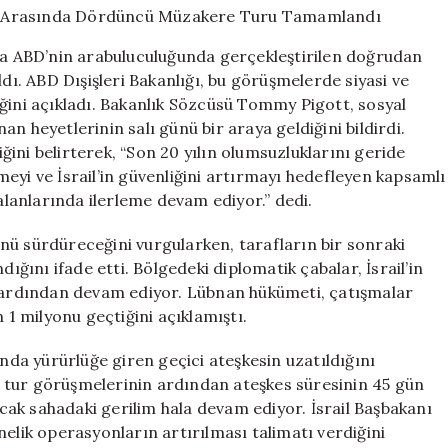
Lübnan
Arasında
nda ABD’nin arabuluculuğunda gerçekleştirilen doğrudan
Dördüncü
. ABD Dışişleri Bakanlığı, bu görüşmelerde siyasi ve
Müzakere
ğini açıkladı. Bakanlık Sözcüsü Tommy Pigott, sosyal
Turu
Tamamlandı
n heyetlerinin salı günü bir araya geldiğini bildirdi.
için
ini belirterek, “Son 20 yılın olumsuzluklarını geride
eyi ve İsrail’in güvenliğini artırmayı hedefleyen kapsamlı
 alanlarında ilerleme devam ediyor.” dedi.
nü sürdüreceğini vurgularken, tarafların bir sonraki
ını ifade etti. Bölgedeki diplomatik çabalar, İsrail’in
n ardından devam ediyor. Lübnan hükümeti, çatışmalar
 1 milyonu geçtiğini açıklamıştı.
a yürürlüğe giren geçici ateşkesin uzatıldığını
 tur görüşmelerinin ardından ateşkes süresinin 45 gün
ak sahadaki gerilim hala devam ediyor. İsrail Başbakanı
ik operasyonların artırılması talimatı verdiğini