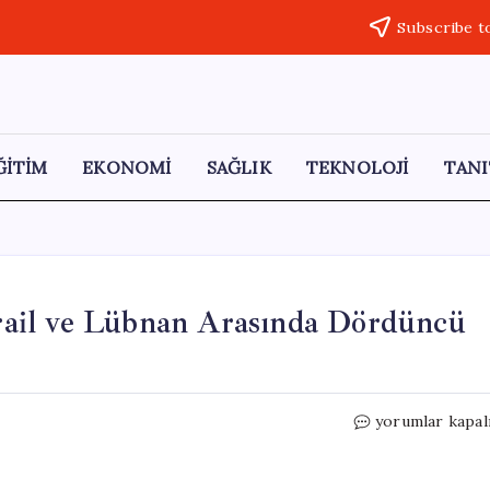
Subscribe t
ĞİTİM
EKONOMİ
SAĞLIK
TEKNOLOJİ
TANI
ail ve Lübnan Arasında Dördüncü
ABD’nin
yorumlar kapal
Arabuluculuğun
İsrail
ve