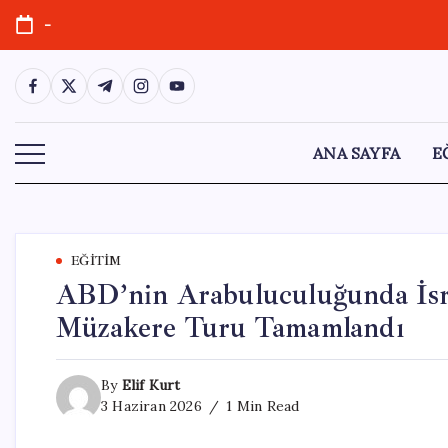
Skip
-
to
content
https://www.facebook.com/
https://twitter.com/
https://t.me/
https://www.instagram.com/
https://youtube.com/
ANA SAYFA
E
EĞITIM
ABD’nin Arabuluculuğunda İsr
Müzakere Turu Tamamlandı
By
Elif Kurt
3 Haziran 2026
1 Min Read