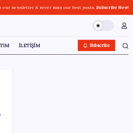
o our newsletter & never miss our best posts.
Subscribe Now!
TIM
İLETİŞİM
Subscribe
SON YAZILAR
ı
da
Emekli maaşı zam farkları yatıyor: İşte
Ocak 2027 zammı için masadaki 3 farklı