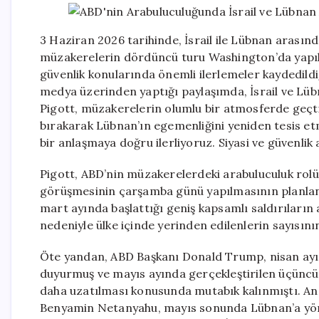
3 Haziran 2026 tarihinde, İsrail ile Lübnan arası
müzakerelerin dördüncü turu Washington’da yapıldı
güvenlik konularında önemli ilerlemeler kaydedildi
medya üzerinden yaptığı paylaşımda, İsrail ve Lübna
Pigott, müzakerelerin olumlu bir atmosferde geçtiğ
bırakarak Lübnan’ın egemenliğini yeniden tesis etm
bir anlaşmaya doğru ilerliyoruz. Siyasi ve güvenlik
Pigott, ABD’nin müzakerelerdeki arabuluculuk rolü
görüşmesinin çarşamba günü yapılmasının planlandığ
mart ayında başlattığı geniş kapsamlı saldırıları
nedeniyle ülke içinde yerinden edilenlerin sayısının
Öte yandan, ABD Başkanı Donald Trump, nisan ayınd
duyurmuş ve mayıs ayında gerçekleştirilen üçüncü
daha uzatılması konusunda mutabık kalınmıştı. Anc
Benyamin Netanyahu, mayıs sonunda Lübnan’a yönel