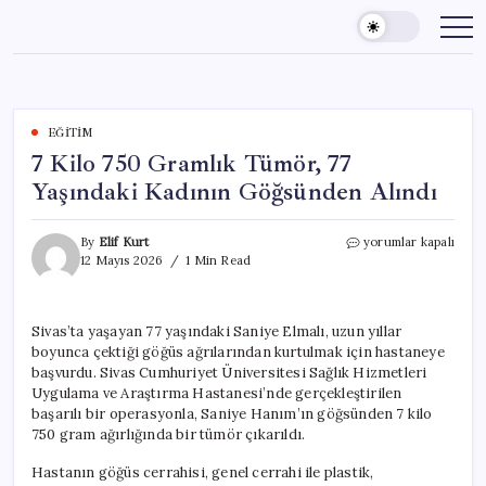
Skip
to
content
EĞITIM
7 Kilo 750 Gramlık Tümör, 77
Yaşındaki Kadının Göğsünden Alındı
7
By
Elif Kurt
yorumlar kapalı
Kilo
12 Mayıs 2026
1 Min Read
750
Gramlık
Tümör,
Sivas’ta yaşayan 77 yaşındaki Saniye Elmalı, uzun yıllar
77
boyunca çektiği göğüs ağrılarından kurtulmak için hastaneye
Yaşındaki
Kadının
başvurdu. Sivas Cumhuriyet Üniversitesi Sağlık Hizmetleri
Göğsünden
Uygulama ve Araştırma Hastanesi’nde gerçekleştirilen
Alındı
başarılı bir operasyonla, Saniye Hanım’ın göğsünden 7 kilo
için
750 gram ağırlığında bir tümör çıkarıldı.
Hastanın göğüs cerrahisi, genel cerrahi ile plastik,