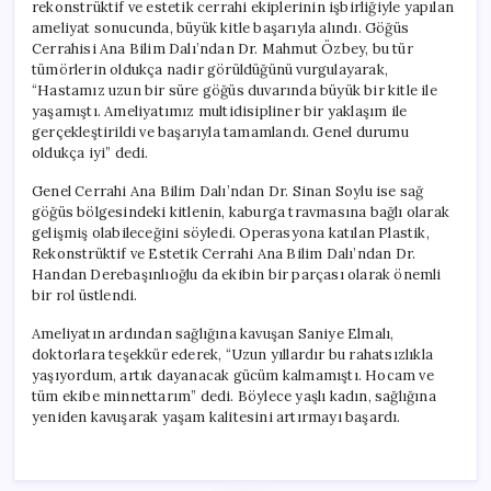
rekonstrüktif ve estetik cerrahi ekiplerinin işbirliğiyle yapılan
ameliyat sonucunda, büyük kitle başarıyla alındı. Göğüs
Cerrahisi Ana Bilim Dalı’ndan Dr. Mahmut Özbey, bu tür
tümörlerin oldukça nadir görüldüğünü vurgulayarak,
“Hastamız uzun bir süre göğüs duvarında büyük bir kitle ile
yaşamıştı. Ameliyatımız multidisipliner bir yaklaşım ile
gerçekleştirildi ve başarıyla tamamlandı. Genel durumu
oldukça iyi” dedi.
Genel Cerrahi Ana Bilim Dalı’ndan Dr. Sinan Soylu ise sağ
göğüs bölgesindeki kitlenin, kaburga travmasına bağlı olarak
gelişmiş olabileceğini söyledi. Operasyona katılan Plastik,
Rekonstrüktif ve Estetik Cerrahi Ana Bilim Dalı’ndan Dr.
Handan Derebaşınlıoğlu da ekibin bir parçası olarak önemli
bir rol üstlendi.
Ameliyatın ardından sağlığına kavuşan Saniye Elmalı,
doktorlara teşekkür ederek, “Uzun yıllardır bu rahatsızlıkla
yaşıyordum, artık dayanacak gücüm kalmamıştı. Hocam ve
tüm ekibe minnettarım” dedi. Böylece yaşlı kadın, sağlığına
yeniden kavuşarak yaşam kalitesini artırmayı başardı.