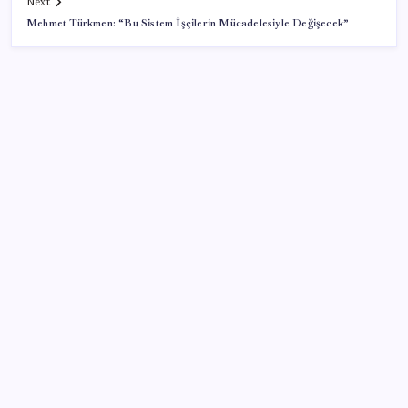
Next
Mehmet Türkmen: “Bu Sistem İşçilerin Mücadelesiyle Değişecek”
SON YAZILAR
VakıfBank ikinci çeyrekte 16,7 milyar TL net kâr elde
etti
Halkbank, ikincil halka arz süreci başlattı
TBMM Adalet Komisyonu’nda çerçeve yasa
tartışmalarla başladı: Komisyonda ‘yasa’ atışması
Copilot için radikal karar: Microsoft logoyu