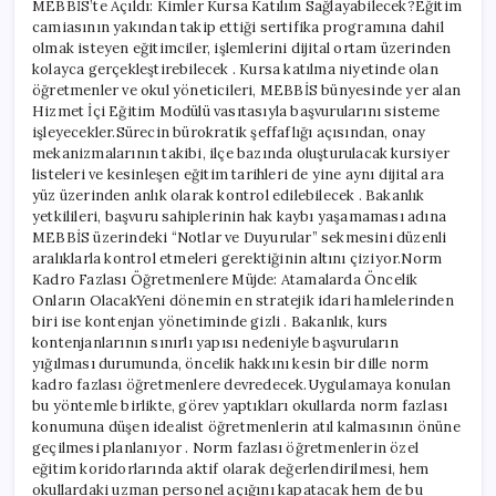
MEBBİS’te Açıldı: Kimler Kursa Katılım Sağlayabilecek?Eğitim
camiasının yakından takip ettiği sertifika programına dahil
olmak isteyen eğitimciler, işlemlerini dijital ortam üzerinden
kolayca gerçekleştirebilecek . Kursa katılma niyetinde olan
öğretmenler ve okul yöneticileri, MEBBİS bünyesinde yer alan
Hizmet İçi Eğitim Modülü vasıtasıyla başvurularını sisteme
işleyecekler.Sürecin bürokratik şeffaflığı açısından, onay
mekanizmalarının takibi, ilçe bazında oluşturulacak kursiyer
listeleri ve kesinleşen eğitim tarihleri de yine aynı dijital ara
yüz üzerinden anlık olarak kontrol edilebilecek . Bakanlık
yetkilileri, başvuru sahiplerinin hak kaybı yaşamaması adına
MEBBİS üzerindeki “Notlar ve Duyurular” sekmesini düzenli
aralıklarla kontrol etmeleri gerektiğinin altını çiziyor.Norm
Kadro Fazlası Öğretmenlere Müjde: Atamalarda Öncelik
Onların OlacakYeni dönemin en stratejik idari hamlelerinden
biri ise kontenjan yönetiminde gizli . Bakanlık, kurs
kontenjanlarının sınırlı yapısı nedeniyle başvuruların
yığılması durumunda, öncelik hakkını kesin bir dille norm
kadro fazlası öğretmenlere devredecek.Uygulamaya konulan
bu yöntemle birlikte, görev yaptıkları okullarda norm fazlası
konumuna düşen idealist öğretmenlerin atıl kalmasının önüne
geçilmesi planlanıyor . Norm fazlası öğretmenlerin özel
eğitim koridorlarında aktif olarak değerlendirilmesi, hem
okullardaki uzman personel açığını kapatacak hem de bu