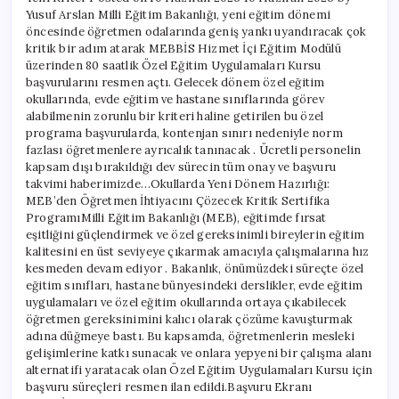
Odalarını
Yusuf Arslan Milli Eğitim Bakanlığı, yeni eğitim dönemi
Harekete
öncesinde öğretmen odalarında geniş yankı uyandıracak çok
Geçiren
Yeni
kritik bir adım atarak MEBBİS Hizmet İçi Eğitim Modülü
Kriter
üzerinden 80 saatlik Özel Eğitim Uygulamaları Kursu
için
başvurularını resmen açtı. Gelecek dönem özel eğitim
okullarında, evde eğitim ve hastane sınıflarında görev
alabilmenin zorunlu bir kriteri haline getirilen bu özel
programa başvurularda, kontenjan sınırı nedeniyle norm
fazlası öğretmenlere ayrıcalık tanınacak . Ücretli personelin
kapsam dışı bırakıldığı dev sürecin tüm onay ve başvuru
takvimi haberimizde…Okullarda Yeni Dönem Hazırlığı:
MEB’den Öğretmen İhtiyacını Çözecek Kritik Sertifika
ProgramıMilli Eğitim Bakanlığı (MEB), eğitimde fırsat
eşitliğini güçlendirmek ve özel gereksinimli bireylerin eğitim
kalitesini en üst seviyeye çıkarmak amacıyla çalışmalarına hız
kesmeden devam ediyor . Bakanlık, önümüzdeki süreçte özel
eğitim sınıfları, hastane bünyesindeki derslikler, evde eğitim
uygulamaları ve özel eğitim okullarında ortaya çıkabilecek
öğretmen gereksinimini kalıcı olarak çözüme kavuşturmak
adına düğmeye bastı. Bu kapsamda, öğretmenlerin mesleki
gelişimlerine katkı sunacak ve onlara yepyeni bir çalışma alanı
alternatifi yaratacak olan Özel Eğitim Uygulamaları Kursu için
başvuru süreçleri resmen ilan edildi.Başvuru Ekranı