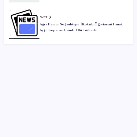
Next
Ağrı Hamur Soğanlıtepe İlkokulu Öğretmeni Irmak
Ayşe Koparan Evinde Ölü Bulundu
SON YAZILAR
VakıfBank ikinci çeyrekte 16,7 milyar TL net kâr elde
etti
Halkbank, ikincil halka arz süreci başlattı