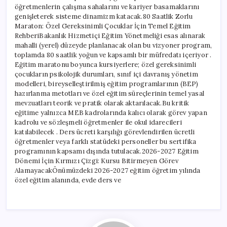
öğretmenlerin çalışma sahalarını ve kariyer basamaklarını
genişleterek sisteme dinamizm katacak.80 Saatlik Zorlu
Maraton: Özel Gereksinimli Çocuklar İçin Temel Eğitim
RehberiBakanlık Hizmetiçi Eğitim Yönetmeliği esas alınarak
mahalli (yerel) düzeyde planlanacak olan bu vizyoner program,
toplamda 80 saatlik yoğun ve kapsamlı bir müfredatı içeriyor .
Eğitim maratonu boyunca kursiyerlere; özel gereksinimli
çocukların psikolojik durumları, sınıf içi davranış yönetim
modelleri, bireyselleştirilmiş eğitim programlarının (BEP)
hazırlanma metotları ve özel eğitim süreçlerinin temel yasal
mevzuatları teorik ve pratik olarak aktarılacak.Bu kritik
eğitime yalnızca MEB kadrolarında kalıcı olarak görev yapan
kadrolu ve sözleşmeli öğretmenler ile okul idarecileri
katılabilecek . Ders ücreti karşılığı görevlendirilen ücretli
öğretmenler veya farklı statüdeki personeller bu sertifika
programının kapsamı dışında tutulacak.2026-2027 Eğitim
Dönemi İçin Kırmızı Çizgi: Kursu Bitirmeyen Görev
AlamayacakÖnümüzdeki 2026-2027 eğitim öğretim yılında
özel eğitim alanında, evde ders ve