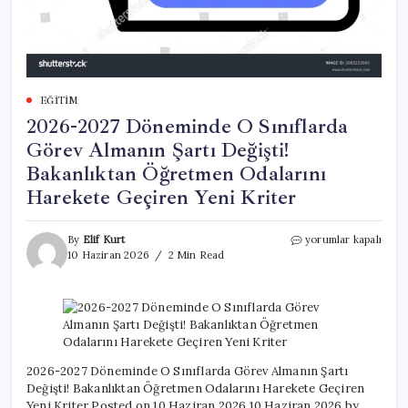
EĞITIM
2026-2027 Döneminde O Sınıflarda
Görev Almanın Şartı Değişti!
Bakanlıktan Öğretmen Odalarını
Harekete Geçiren Yeni Kriter
2026-
By
Elif Kurt
yorumlar kapalı
2027
10 Haziran 2026
2 Min Read
Döneminde
O
Sınıflarda
Görev
Almanın
Şartı
Değişti!
2026-2027 Döneminde O Sınıflarda Görev Almanın Şartı
Bakanlıktan
Değişti! Bakanlıktan Öğretmen Odalarını Harekete Geçiren
Öğretmen
Yeni Kriter Posted on 10 Haziran 2026 10 Haziran 2026 by